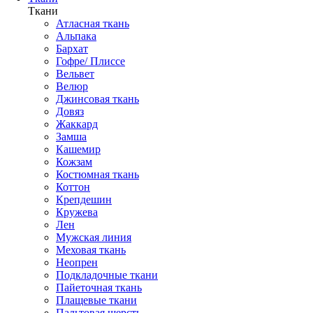
Ткани
Атласная ткань
Альпака
Бархат
Гофре/ Плиссе
Вельвет
Велюр
Джинсовая ткань
Довяз
Жаккард
Замша
Кашемир
Кожзам
Костюмная ткань
Коттон
Крепдешин
Кружева
Лен
Мужская линия
Меховая ткань
Неопрен
Подкладочные ткани
Пайеточная ткань
Плащевые ткани
Пальтовая шерсть