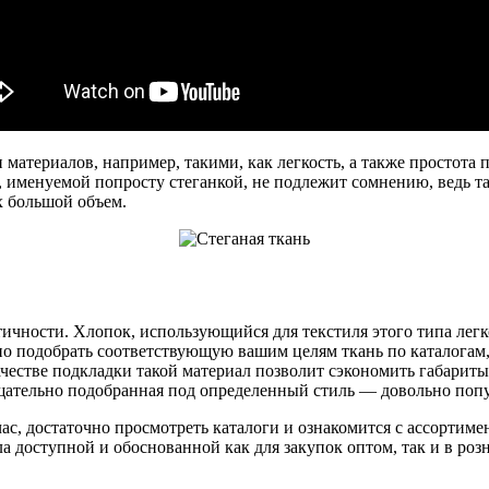
материалов, например, такими, как легкость, а также простота 
, именуемой попросту стеганкой, не подлежит сомнению, ведь та
х большой объем.
тичности. Хлопок, использующийся для текстиля этого типа легко
 подобрать соответствующую вашим целям ткань по каталогам, и
 качестве подкладки такой материал позволит сэкономить габарит
щательно подобранная под определенный стиль — довольно попу
с, достаточно просмотреть каталоги и ознакомится с ассортимен
ла доступной и обоснованной как для закупок оптом, так и в роз