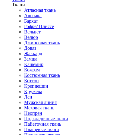
Ткани
Атласная ткань
Альпака
Бархат
Гофре/ Плиссе
Вельвет
Велюр
Джинсовая ткань
Довяз
Жаккард
Замша
Кашемир
Кожзам
Костюмная ткань
Коттон
Крепдешин
Кружева
Лен
Мужская линия
Меховая ткань
Неопрен
Подкладочные ткани
Пайеточная ткань
Плащевые ткани
Пальтовая шерсть