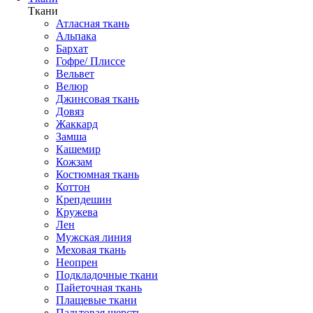
Ткани
Атласная ткань
Альпака
Бархат
Гофре/ Плиссе
Вельвет
Велюр
Джинсовая ткань
Довяз
Жаккард
Замша
Кашемир
Кожзам
Костюмная ткань
Коттон
Крепдешин
Кружева
Лен
Мужская линия
Меховая ткань
Неопрен
Подкладочные ткани
Пайеточная ткань
Плащевые ткани
Пальтовая шерсть