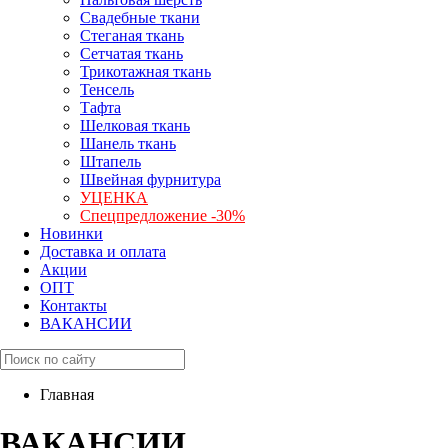
Свадебные ткани
Стеганая ткань
Сетчатая ткань
Трикотажная ткань
Тенсель
Тафта
Шелковая ткань
Шанель ткань
Штапель
Швейная фурнитура
УЦЕНКА
Спецпредложение -30%
Новинки
Доставка и оплата
Акции
ОПТ
Контакты
ВАКАНСИИ
Главная
ВАКАНСИИ