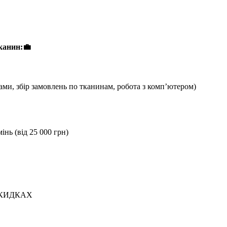
канин:💼
ами, збір замовлень по тканинам, робота з компʼютером)
інь (від 25 000 грн)
СКИДКАХ