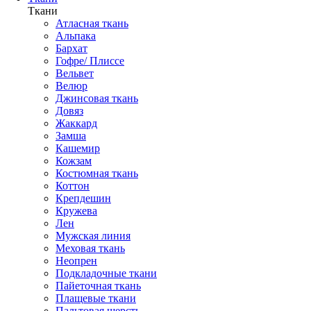
Ткани
Атласная ткань
Альпака
Бархат
Гофре/ Плиссе
Вельвет
Велюр
Джинсовая ткань
Довяз
Жаккард
Замша
Кашемир
Кожзам
Костюмная ткань
Коттон
Крепдешин
Кружева
Лен
Мужская линия
Меховая ткань
Неопрен
Подкладочные ткани
Пайеточная ткань
Плащевые ткани
Пальтовая шерсть