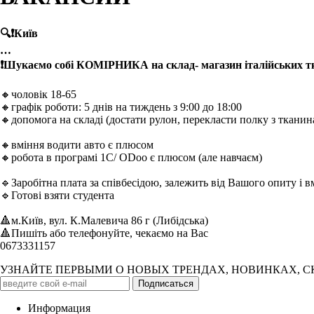
🔍❗️Київ
…
❗️Шукаємо собі КОМІРНИКА на склад- магазин італійських т
🔸чоловік 18-65
🔸графік роботи: 5 днів на тиждень з 9:00 до 18:00
🔸допомога на складі (достати рулон, перекласти полку з тканин
🔸вміння водити авто є плюсом
🔸робота в програмі 1С/ ODoo є плюсом (але навчаєм)
🔹Заробітна плата за співбесідою, залежить від Вашого опиту і вм
🔹Готові взяти студента
🔺м.Київ, вул. К.Малевича 86 г (Либідська)
🔺Пишіть або телефонуйте, чекаємо на Вас
0673331157
УЗНАЙТЕ ПЕРВЫМИ О НОВЫХ ТРЕНДАХ, НОВИНКАХ, 
Информация