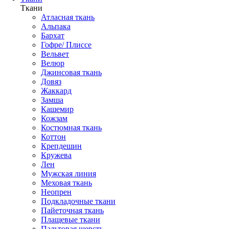
Ткани
Атласная ткань
Альпака
Бархат
Гофре/ Плиссе
Вельвет
Велюр
Джинсовая ткань
Довяз
Жаккард
Замша
Кашемир
Кожзам
Костюмная ткань
Коттон
Крепдешин
Кружева
Лен
Мужская линия
Меховая ткань
Неопрен
Подкладочные ткани
Пайеточная ткань
Плащевые ткани
Пальтовая шерсть