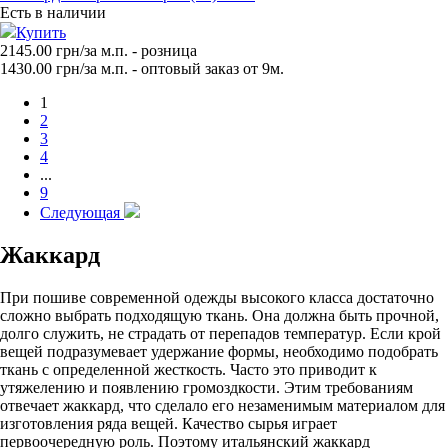
Есть в наличии
Купить
2145.00 грн/за м.п.
- розница
1430.00
грн/за м.п. - оптовый заказ от 9м.
1
2
3
4
...
9
Следующая
Жаккард
При пошиве современной одежды высокого класса достаточно
сложно выбрать подходящую ткань. Она должна быть прочной,
долго служить, не страдать от перепадов температур. Если крой
вещей подразумевает удержание формы, необходимо подобрать
ткань с определенной жесткость. Часто это приводит к
утяжелению и появлению громоздкости. Этим требованиям
отвечает жаккард, что сделало его незаменимым материалом для
изготовления ряда вещей. Качество сырья играет
первоочередную роль. Поэтому итальянский жаккард