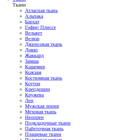
Ткани
Атласная ткань
Альпака
Бархат
Гофре/ Плиссе
Вельвет
Велюр
Джинсовая ткань
Довяз
Жаккард
Замша
Кашемир
Кожзам
Костюмная ткань
Коттон
Крепдешин
Кружева
Лен
Мужская линия
Меховая ткань
Неопрен
Подкладочные ткани
Пайеточная ткань
Плащевые ткани
Пальтовая шерсть