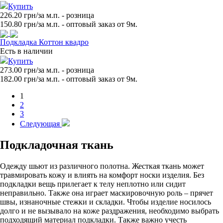
Купить
226.20 грн/за м.п.
- розница
150.80
грн/за м.п. - оптовый заказ от 9м.
Подкладка Коттон квадро
Есть в наличии
Купить
273.00 грн/за м.п.
- розница
182.00
грн/за м.п. - оптовый заказ от 9м.
1
2
3
Следующая
Подкладочная ткань
Одежду шьют из различного полотна. Жесткая ткань может
травмировать кожу и влиять на комфорт носки изделия. Без
подкладки вещь прилегает к телу неплотно или сидит
неправильно. Также она играет маскировочную роль – прячет
швы, изнаночные стежки и складки. Чтобы изделие носилось
долго и не вызывало на коже раздражения, необходимо выбрать
подходящий материал подкладки. Также важно учесть