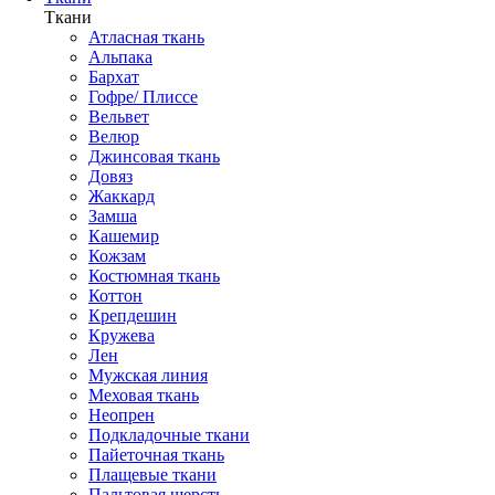
Ткани
Атласная ткань
Альпака
Бархат
Гофре/ Плиссе
Вельвет
Велюр
Джинсовая ткань
Довяз
Жаккард
Замша
Кашемир
Кожзам
Костюмная ткань
Коттон
Крепдешин
Кружева
Лен
Мужская линия
Меховая ткань
Неопрен
Подкладочные ткани
Пайеточная ткань
Плащевые ткани
Пальтовая шерсть