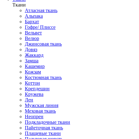
Ткани
Атласная ткань
Альпака
Бархат
Гофре/ Плиссе
Вельвет
Велюр
Джинсовая ткань
Довяз
Жаккард
Замша
Кашемир
Кожзам
Костюмная ткань
Коттон
Крепдешин
Кружева
Лен
Мужская линия
Меховая ткань
Неопрен
Подкладочные ткани
Пайеточная ткань
Плащевые ткани
Пальтовая шерсть