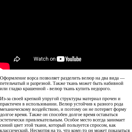
Оформление ворса позволяет разделить велюр на два вида —
петельчатый и разрезной. Также ткань может быть набивной
или гладко крашенной -
велюр ткань купить недорого
.
Из-за своей крепкой упругой структуры материал прочен и
практичен в использовании. Велюр устойчив к разного рода
механическому воздействию, и поэтому он не потеряет форму
долгое время. Также он способен долгое время оставаться
эстетически привлекательным. Особое место всегда занимает
синий цвет этой ткани, который пользуется спросом, как
классический. Несмотря на то, что кому-то он может показаться