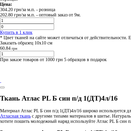
Цена:
304.20
грн/за м.п.
- розница
202.80
грн/за м.п. -
оптовый заказ от 9м.
Купить в 1 клик
* Цвет тканей на сайте может отличаться от действительности. 
Заказать образец 10х10 см
60.84
грн
При заказе товаров от 1000 грн 5 образцов в подарок
Ткань Атлас PL Б син п/д 1(ДТ)4л/16
Материал Атлас PL Б син п/д 1(ДТ)4л/16 широко используется
Атласная ткань
с другими типами материалов в шитье. Натурал
хотите пошить молодежный наряд используйте Атлас PL Б син п/