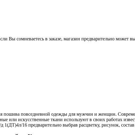
Если Вы сомневаетесь в заказе, магазин предварительно может в
 для пошива повседневной одежды для мужчин и женщин. Совре
ьные или искусственные ткани используют в своих работах изв
д 1(ДТ)4л/16 предварительно выбрав расцветку, рисунок, состав