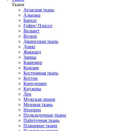
Ткани
Атласная ткань
Альпака
Бархат
Гофре/ Плиссе
Вельвет
Велюр
Джинсовая ткань
Довяз
Жаккард
Замша
Кашемир
Кожзам
Костюмная ткань
Коттон
Крепдешин
Кружева
Лен
Мужская линия
Меховая ткань
Неопрен
Подкладочные ткани
Пайеточная ткань
Плащевые ткани
Пальтовая шерсть