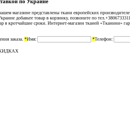
оставкой по Украине
В нашем магазине представлены ткани европейских производител
в Украине добавьте товар в корзинку, позвоните по тел.+3806733
вар в кротчайшие сроки. Интернет-магазин тканей «Тканини» гар
ения заказа.
*
Имя:
*
Телефон:
СКИДКАХ