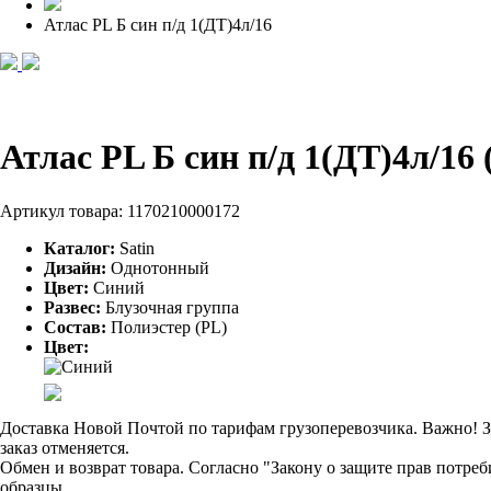
Атлас PL Б син п/д 1(ДТ)4л/16
Атлас PL Б син п/д 1(ДТ)4л/16
Артикул товара:
1170210000172
Каталог:
Satin
Дизайн:
Однотонный
Цвет:
Синий
Развес:
Блузочная группа
Состав:
Полиэстер (PL)
Цвет:
Доставка Новой Почтой по тарифам грузоперевозчика. Важно! За
заказ отменяется.
Обмен и возврат товара. Согласно "Закону о защите прав потре
образцы.