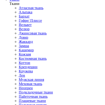
Ткани
Атласная ткань
Альпака
Бархат
Гофре/ Плиссе
Вельвет
Велюр
Джинсовая ткань
Довяз
Жаккард
Замша
Кашемир
Кожзам
Костюмная ткань
Коттон
Крепдешин
Кружева
Лен
Мужская линия
Меховая ткань
Неопрен
Подкладочные ткани
Пайеточная ткань
Плащевые ткани
Пальтовая шерсть