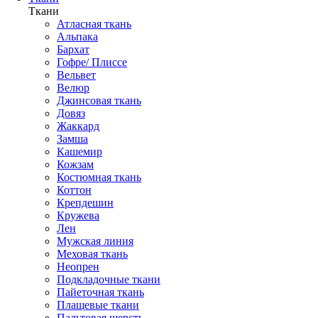
Ткани
Атласная ткань
Альпака
Бархат
Гофре/ Плиссе
Вельвет
Велюр
Джинсовая ткань
Довяз
Жаккард
Замша
Кашемир
Кожзам
Костюмная ткань
Коттон
Крепдешин
Кружева
Лен
Мужская линия
Меховая ткань
Неопрен
Подкладочные ткани
Пайеточная ткань
Плащевые ткани
Пальтовая шерсть