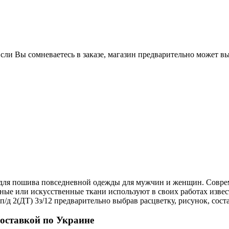
Если Вы сомневаетесь в заказе, магазин предварительно может в
я для пошива повседневной одежды для мужчин и женщин. Совр
ьные или искусственные ткани используют в своих работах изв
д 2(ДТ) 3з/12 предварительно выбрав расцветку, рисунок, соста
доставкой по Украине