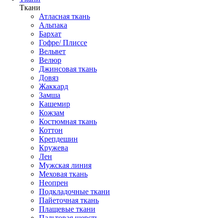
Ткани
Атласная ткань
Альпака
Бархат
Гофре/ Плиссе
Вельвет
Велюр
Джинсовая ткань
Довяз
Жаккард
Замша
Кашемир
Кожзам
Костюмная ткань
Коттон
Крепдешин
Кружева
Лен
Мужская линия
Меховая ткань
Неопрен
Подкладочные ткани
Пайеточная ткань
Плащевые ткани
Пальтовая шерсть