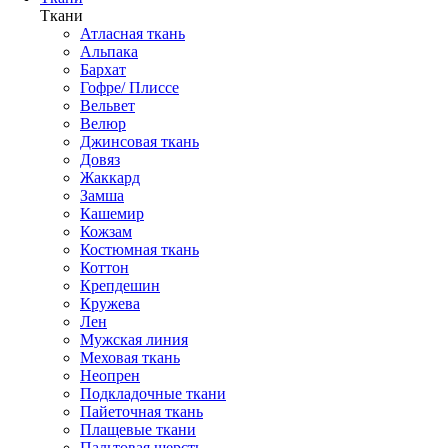
Ткани
Атласная ткань
Альпака
Бархат
Гофре/ Плиссе
Вельвет
Велюр
Джинсовая ткань
Довяз
Жаккард
Замша
Кашемир
Кожзам
Костюмная ткань
Коттон
Крепдешин
Кружева
Лен
Мужская линия
Меховая ткань
Неопрен
Подкладочные ткани
Пайеточная ткань
Плащевые ткани
Пальтовая шерсть