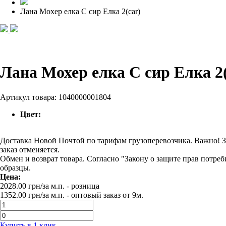
Лана Мохер елка С сир Елка 2(car)
Лана Мохер елка С сир Елка 2(
Артикул товара:
1040000001804
Цвет:
Доставка Новой Почтой по тарифам грузоперевозчика. Важно! За
заказ отменяется.
Обмен и возврат товара. Согласно "Закону о защите прав потре
образцы.
Цена:
2028.00
грн/за м.п.
- розница
1352.00
грн/за м.п. -
оптовый заказ от 9м.
Купить в 1 клик