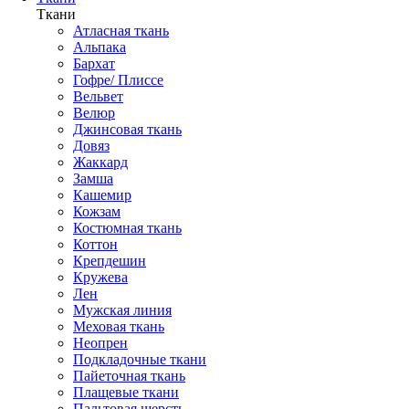
Ткани
Атласная ткань
Альпака
Бархат
Гофре/ Плиссе
Вельвет
Велюр
Джинсовая ткань
Довяз
Жаккард
Замша
Кашемир
Кожзам
Костюмная ткань
Коттон
Крепдешин
Кружева
Лен
Мужская линия
Меховая ткань
Неопрен
Подкладочные ткани
Пайеточная ткань
Плащевые ткани
Пальтовая шерсть