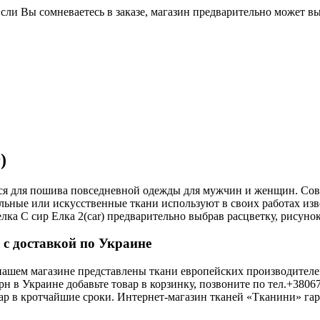
Если Вы сомневаетесь в заказе, магазин предварительно может в
)
ется для пошива повседневной одежды для мужчин и женщин. С
льные или искусственные ткани используют в своих работах и
а С сир Елка 2(car) предварительно выбрав расцветку, рисунок,
 с доставкой по Украине
В нашем магазине представлены ткани европейских производител
 грн в Украине добавьте товар в корзинку, позвоните по тел.+38
вар в кротчайшие сроки. Интернет-магазин тканей «Тканини» гар