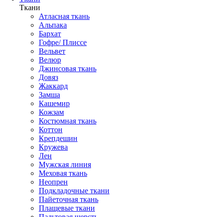
Ткани
Атласная ткань
Альпака
Бархат
Гофре/ Плиссе
Вельвет
Велюр
Джинсовая ткань
Довяз
Жаккард
Замша
Кашемир
Кожзам
Костюмная ткань
Коттон
Крепдешин
Кружева
Лен
Мужская линия
Меховая ткань
Неопрен
Подкладочные ткани
Пайеточная ткань
Плащевые ткани
Пальтовая шерсть