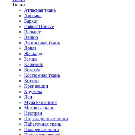
Ткани
Атласная ткань
Альпака
Бархат
Гофре/ Плиссе
Вельвет
Велюр
Джинсовая ткань
Довяз
Жаккард
Замша
Кашемир
Кожзам
Костюмная ткань
Коттон
Крепдешин
Кружева
Лен
Мужская линия
Меховая ткань
Неопрен
Подкладочные ткани
Пайеточная ткань
Плащевые ткани
Пальтовая шерсть