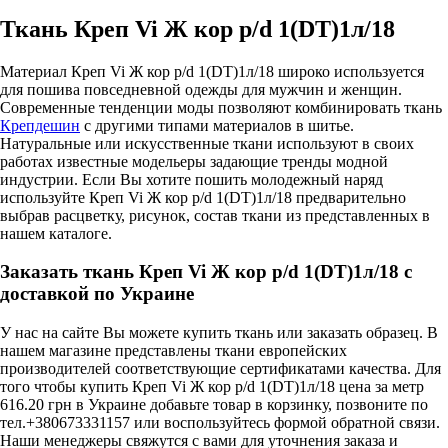
Ткань Креп Vi Ж кор p/d 1(DT)1л/18
Материал Креп Vi Ж кор p/d 1(DT)1л/18 широко используется
для пошива повседневной одежды для мужчин и женщин.
Современные тенденции моды позволяют комбинировать ткань
Крепдешин
с другими типами материалов в шитье.
Натуральные или искусственные ткани используют в своих
работах известные модельеры задающие тренды модной
индустрии. Если Вы хотите пошить молодежный наряд
используйте Креп Vi Ж кор p/d 1(DT)1л/18 предварительно
выбрав расцветку, рисунок, состав ткани из представленных в
нашем каталоге.
Заказать ткань Креп Vi Ж кор p/d 1(DT)1л/18 с
доставкой по Украине
У нас на сайте Вы можете купить ткань или заказать образец. В
нашем магазине представлены ткани европейских
производителей соответствующие сертификатами качества. Для
того чтобы купить Креп Vi Ж кор p/d 1(DT)1л/18 цена за метр
616.20 грн в Украине добавьте товар в корзинку, позвоните по
тел.+380673331157 или воспользуйтесь формой обратной связи.
Наши менеджеры свяжутся с вами для уточнения заказа и