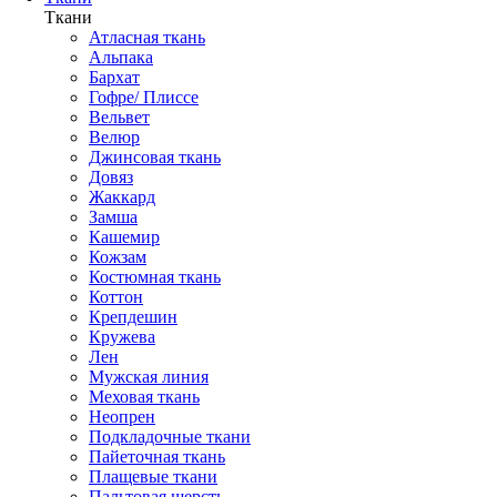
Ткани
Атласная ткань
Альпака
Бархат
Гофре/ Плиссе
Вельвет
Велюр
Джинсовая ткань
Довяз
Жаккард
Замша
Кашемир
Кожзам
Костюмная ткань
Коттон
Крепдешин
Кружева
Лен
Мужская линия
Меховая ткань
Неопрен
Подкладочные ткани
Пайеточная ткань
Плащевые ткани
Пальтовая шерсть