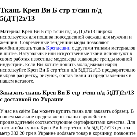
Ткань Креп Ви Б стр т/син п/д
5(ДТ)2з/13
Материал Креп Ви Б стр т/син п/д 5(ДТ)2з/13 широко
используется для пошива повседневной одежды для мужчин и
женщин. Современные тенденции моды позволяют
комбинировать ткань
Крепдешин
с другими типами материалов
в шитье. Натуральные или искусственные ткани используют в
своих работах известные модельеры задающие тренды модной
индустрии. Если Вы хотите пошить молодежный наряд
используйте Креп Ви Б стр т/син п/д 5(ДТ)2з/13 предварительно
выбрав расцветку, рисунок, состав ткани из представленных в
нашем каталоге.
Заказать ткань Креп Ви Б стр т/син п/д 5(ДТ)2з/13
с доставкой по Украине
У нас на сайте Вы можете купить ткань или заказать образец. В
нашем магазине представлены ткани европейских
производителей соответствующие сертификатами качества. Для
того чтобы купить Креп Ви Б стр т/син п/д 5(ДТ)2з/13 цена за
метр 382.20 грн в Украине добавьте товар в корзинку, позвоните