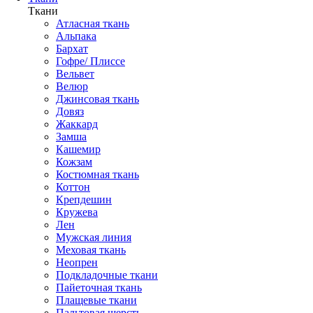
Ткани
Атласная ткань
Альпака
Бархат
Гофре/ Плиссе
Вельвет
Велюр
Джинсовая ткань
Довяз
Жаккард
Замша
Кашемир
Кожзам
Костюмная ткань
Коттон
Крепдешин
Кружева
Лен
Мужская линия
Меховая ткань
Неопрен
Подкладочные ткани
Пайеточная ткань
Плащевые ткани
Пальтовая шерсть