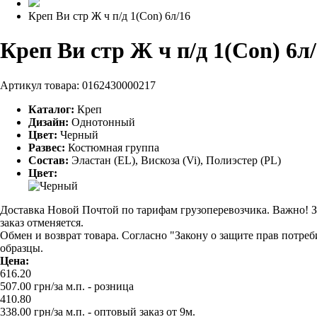
Креп Ви стр Ж ч п/д 1(Сon) 6л/16
Креп Ви стр Ж ч п/д 1(Сon) 6л
Артикул товара:
0162430000217
Каталог:
Креп
Дизайн:
Однотонный
Цвет:
Черный
Развес:
Костюмная группа
Состав:
Эластан (EL), Вискоза (Vi), Полиэстер (PL)
Цвет:
Доставка Новой Почтой по тарифам грузоперевозчика. Важно! За
заказ отменяется.
Обмен и возврат товара. Согласно "Закону о защите прав потре
образцы.
Цена:
616.20
507.00
грн/за м.п.
- розница
410.80
338.00
грн/за м.п. -
оптовый заказ от 9м.