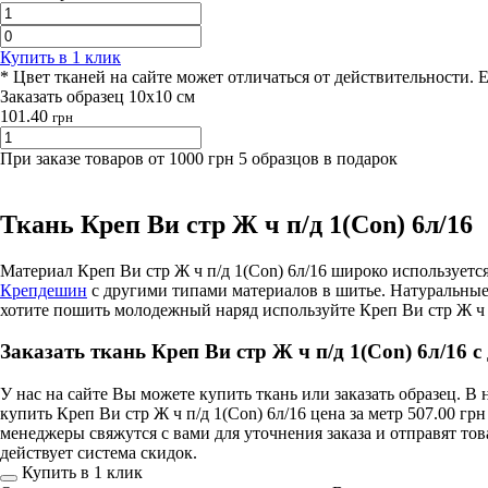
Купить в 1 клик
* Цвет тканей на сайте может отличаться от действительности. 
Заказать образец 10х10 см
101.40
грн
При заказе товаров от 1000 грн 5 образцов в подарок
Ткань Креп Ви стр Ж ч п/д 1(Сon) 6л/16
Материал Креп Ви стр Ж ч п/д 1(Сon) 6л/16 широко используе
Крепдешин
с другими типами материалов в шитье. Натуральные
хотите пошить молодежный наряд используйте Креп Ви стр Ж ч п
Заказать ткань Креп Ви стр Ж ч п/д 1(Сon) 6л/16 
У нас на сайте Вы можете купить ткань или заказать образец. 
купить Креп Ви стр Ж ч п/д 1(Сon) 6л/16 цена за метр 507.00 г
менеджеры свяжутся с вами для уточнения заказа и отправят то
действует система скидок.
Купить в 1 клик