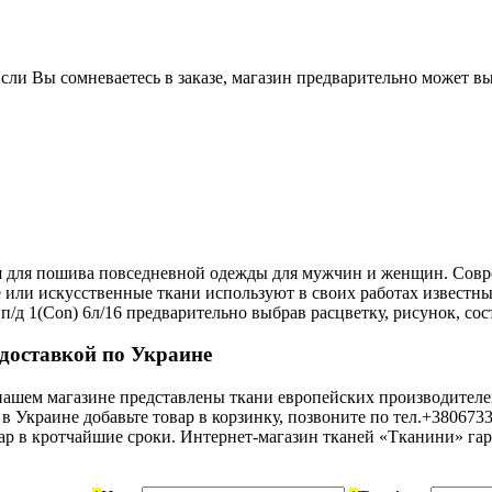
Если Вы сомневаетесь в заказе, магазин предварительно может в
тся для пошива повседневной одежды для мужчин и женщин. Со
 или искусственные ткани используют в своих работах извест
/д 1(Сon) 6л/16 предварительно выбрав расцветку, рисунок, сос
с доставкой по Украине
В нашем магазине представлены ткани европейских производител
рн в Украине добавьте товар в корзинку, позвоните по тел.+3806
вар в кротчайшие сроки. Интернет-магазин тканей «Тканини» гар