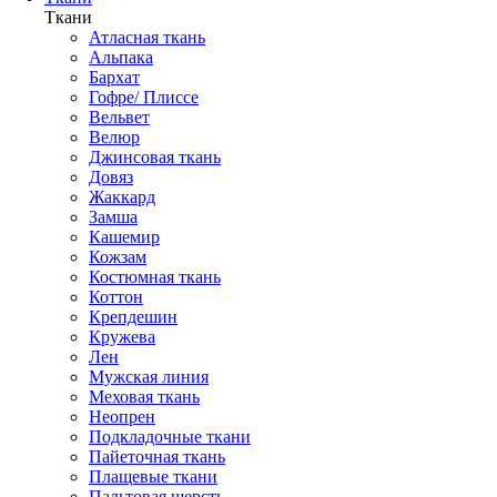
Ткани
Атласная ткань
Альпака
Бархат
Гофре/ Плиссе
Вельвет
Велюр
Джинсовая ткань
Довяз
Жаккард
Замша
Кашемир
Кожзам
Костюмная ткань
Коттон
Крепдешин
Кружева
Лен
Мужская линия
Меховая ткань
Неопрен
Подкладочные ткани
Пайеточная ткань
Плащевые ткани
Пальтовая шерсть