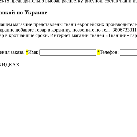
18 предварительно выбрав расцветку, рисунок, состав ткани из
тавкой по Украине
В нашем магазине представлены ткани европейских производител
Украине добавьте товар в корзинку, позвоните по тел.+38067333
вар в кротчайшие сроки. Интернет-магазин тканей «Тканини» гар
ения заказа.
*
Имя:
*
Телефон:
СКИДКАХ