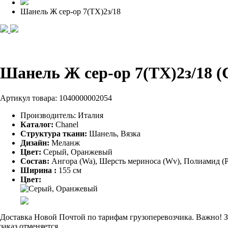
Шанель Ж сер-ор 7(TX)2з/18
Шанель Ж сер-ор 7(TX)2з/18 
Артикул товара:
1040000002054
Производитель:
Италия
Каталог:
Chanel
Структура ткани:
Шанель, Вязка
Дизайн:
Меланж
Цвет:
Серый, Оранжевый
Состав:
Ангора (Wa), Шерсть мериноса (Wv), Полиамид (P
Ширина :
155 см
Цвет:
Доставка Новой Почтой по тарифам грузоперевозчика. Важно! За
заказ отменяется.