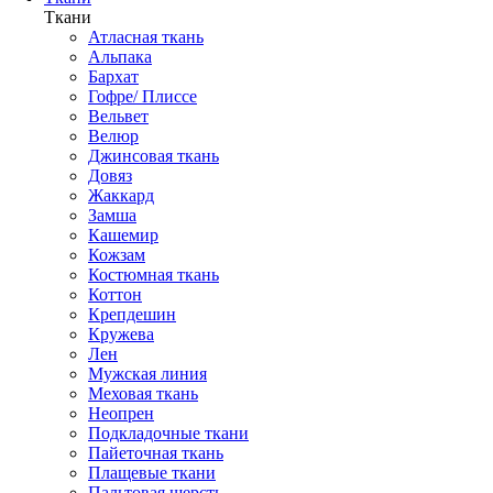
Ткани
Атласная ткань
Альпака
Бархат
Гофре/ Плиссе
Вельвет
Велюр
Джинсовая ткань
Довяз
Жаккард
Замша
Кашемир
Кожзам
Костюмная ткань
Коттон
Крепдешин
Кружева
Лен
Мужская линия
Меховая ткань
Неопрен
Подкладочные ткани
Пайеточная ткань
Плащевые ткани
Пальтовая шерсть