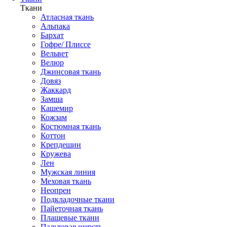
Ткани
Атласная ткань
Альпака
Бархат
Гофре/ Плиссе
Вельвет
Велюр
Джинсовая ткань
Довяз
Жаккард
Замша
Кашемир
Кожзам
Костюмная ткань
Коттон
Крепдешин
Кружева
Лен
Мужская линия
Меховая ткань
Неопрен
Подкладочные ткани
Пайеточная ткань
Плащевые ткани
Пальтовая шерсть