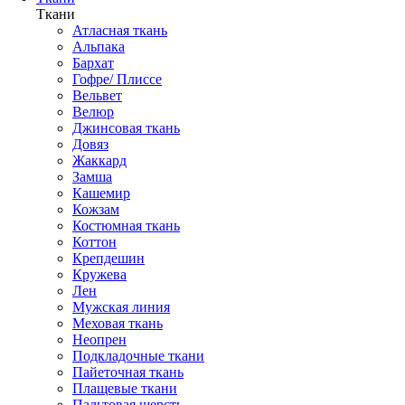
Ткани
Атласная ткань
Альпака
Бархат
Гофре/ Плиссе
Вельвет
Велюр
Джинсовая ткань
Довяз
Жаккард
Замша
Кашемир
Кожзам
Костюмная ткань
Коттон
Крепдешин
Кружева
Лен
Мужская линия
Меховая ткань
Неопрен
Подкладочные ткани
Пайеточная ткань
Плащевые ткани
Пальтовая шерсть