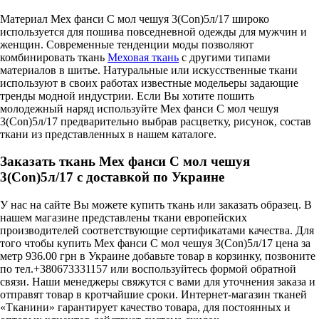
Материал Мех фанси С мол чешуя 3(Con)5л/17 широко
используется для пошива повседневной одежды для мужчин и
женщин. Современные тенденции моды позволяют
комбинировать ткань
Меховая ткань
с другими типами
материалов в шитье. Натуральные или искусственные ткани
используют в своих работах известные модельеры задающие
тренды модной индустрии. Если Вы хотите пошить
молодежный наряд используйте Мех фанси С мол чешуя
3(Con)5л/17 предварительно выбрав расцветку, рисунок, состав
ткани из представленных в нашем каталоге.
Заказать ткань Мех фанси С мол чешуя
3(Con)5л/17 с доставкой по Украине
У нас на сайте Вы можете купить ткань или заказать образец. В
нашем магазине представлены ткани европейских
производителей соответствующие сертификатами качества. Для
того чтобы купить Мех фанси С мол чешуя 3(Con)5л/17 цена за
метр 936.00 грн в Украине добавьте товар в корзинку, позвоните
по тел.+380673331157 или воспользуйтесь формой обратной
связи. Наши менеджеры свяжутся с вами для уточнения заказа и
отправят товар в кротчайшие сроки. Интернет-магазин тканей
«Тканини» гарантирует качество товара, для постоянных и