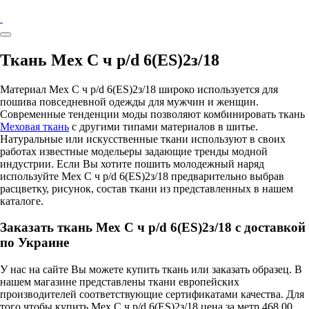
Ткань Мех С ч p/d 6(ES)2з/18
Материал Мех С ч p/d 6(ES)2з/18 широко используется для
пошива повседневной одежды для мужчин и женщин.
Современные тенденции моды позволяют комбинировать ткань
Меховая ткань
с другими типами материалов в шитье.
Натуральные или искусственные ткани используют в своих
работах известные модельеры задающие тренды модной
индустрии. Если Вы хотите пошить молодежный наряд
используйте Мех С ч p/d 6(ES)2з/18 предварительно выбрав
расцветку, рисунок, состав ткани из представленных в нашем
каталоге.
Заказать ткань Мех С ч p/d 6(ES)2з/18 с доставкой
по Украине
У нас на сайте Вы можете купить ткань или заказать образец. В
нашем магазине представлены ткани европейских
производителей соответствующие сертификатами качества. Для
того чтобы купить Мех С ч p/d 6(ES)2з/18 цена за метр 468.00