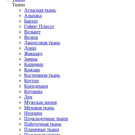
Ткани
Атласная ткань
Альпака
Бархат
Гофре/ Плиссе
Вельвет
Велюр
Джинсовая ткань
Довяз
Жаккард
Замша
Кашемир
Кожзам
Костюмная ткань
Коттон
Крепдешин
Кружева
Лен
Мужская линия
Меховая ткань
Неопрен
Подкладочные ткани
Пайеточная ткань
Плащевые ткани
Пальтовая шерсть