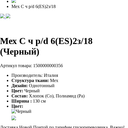
Мех С ч p/d 6(ES)2з/18
Мех С ч p/d 6(ES)2з/18
(Черный)
Артикул товара:
1500000000356
Производитель:
Италия
Структура ткани:
Мех
Дизайн:
Однотонный
Цвет:
Черный
Состав:
Хлопок (Co), Полиамид (Pa)
Ширина :
130 см
Цвет:
Доставка Новой Почтой по тарифам грузоперевозчика. Важно!