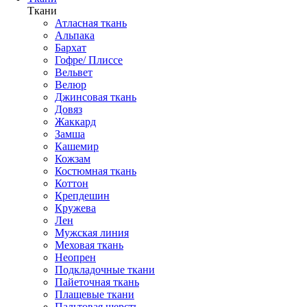
Ткани
Атласная ткань
Альпака
Бархат
Гофре/ Плиссе
Вельвет
Велюр
Джинсовая ткань
Довяз
Жаккард
Замша
Кашемир
Кожзам
Костюмная ткань
Коттон
Крепдешин
Кружева
Лен
Мужская линия
Меховая ткань
Неопрен
Подкладочные ткани
Пайеточная ткань
Плащевые ткани
Пальтовая шерсть