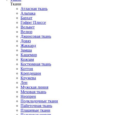
Ткани
Атласная ткань
Альпака
Бархат
Гофре/ Плиссе
Вельвет
Велюр
Джинсовая ткань
Довяз
Жаккард
Замша
Кашемир
Кожзам
Костюмная ткань
Коттон
Крепдешин
Кружева
Лен
Мужская линия
Меховая ткань
Неопрен
Подкладочные ткани
Пайеточная ткань
Плащевые ткани
Пальтовая шерсть