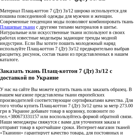
Материал Плащ-коттон 7 (Дт) 3з/12 широко используется для
пошива повседневной одежды для мужчин и женщин.
Современные тенденции моды позволяют комбинировать ткань
Плащевые ткани
с другими типами материалов в шитье.
Натуральные или искусственные ткани используют в своих
работах известные модельеры задающие тренды модной
индустрии. Если Вы хотите пошить молодежный наряд
используйте Плащ-коттон 7 (Дт) 3з/12 предварительно выбрав
расцветку, рисунок, состав ткани из представленных в нашем
каталоге.
Заказать ткань Плащ-коттон 7 (Дт) 3з/12 с
доставкой по Украине
У нас на сайте Вы можете купить ткань или заказать образец. В
нашем магазине представлены ткани европейских
производителей соответствующие сертификатами качества. Для
того чтобы купить Плащ-коттон 7 (Дт) 3з/12 цена за метр 273.00
грн в Украине добавьте товар в корзинку, позвоните по
тел.+380673331157 или воспользуйтесь формой обратной связи.
Наши менеджеры свяжутся с вами для уточнения заказа и
отправят товар в кротчайшие сроки. Интернет-магазин тканей
«Тканини» гарантирует качество товара, для постоянных и