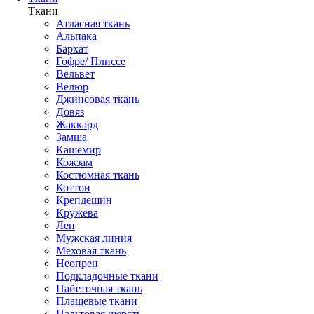
Ткани
Атласная ткань
Альпака
Бархат
Гофре/ Плиссе
Вельвет
Велюр
Джинсовая ткань
Довяз
Жаккард
Замша
Кашемир
Кожзам
Костюмная ткань
Коттон
Крепдешин
Кружева
Лен
Мужская линия
Меховая ткань
Неопрен
Подкладочные ткани
Пайеточная ткань
Плащевые ткани
Пальтовая шерсть