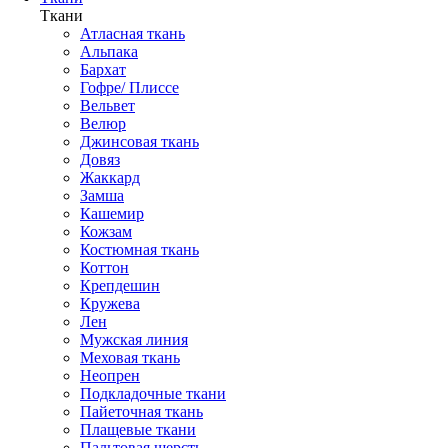
Ткани
Атласная ткань
Альпака
Бархат
Гофре/ Плиссе
Вельвет
Велюр
Джинсовая ткань
Довяз
Жаккард
Замша
Кашемир
Кожзам
Костюмная ткань
Коттон
Крепдешин
Кружева
Лен
Мужская линия
Меховая ткань
Неопрен
Подкладочные ткани
Пайеточная ткань
Плащевые ткани
Пальтовая шерсть