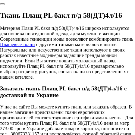
Ткань Плащ PL бакл п/д 58(ДТ)4л/16
Материал Плащ PL бакл п/д 58(ДТ)4л/16 широко используется
для пошива повседневной одежды для мужчин и женщин.
Современные тенденции моды позволяют комбинировать ткань
Плащевые ткани
с другими типами материалов в шитье.
Натуральные или искусственные ткани используют в своих
работах известные модельеры задающие тренды модной
индустрии. Если Вы хотите пошить молодежный наряд
используйте Плащ PL бакл п/д 58(ДТ)4л/16 предварительно
выбрав расцветку, рисунок, состав ткани из представленных в
нашем каталоге.
Заказать ткань Плащ PL бакл п/д 58(ДТ)4л/16 с
доставкой по Украине
У нас на сайте Вы можете купить ткань или заказать образец. В
нашем магазине представлены ткани европейских
производителей соответствующие сертификатами качества. Для
того чтобы купить Плащ PL бакл п/д 58(ДТ)4л/16 цена за метр
273.00 грн в Украине добавьте товар в корзинку, позвоните по
тел.+380673331157 или воспользуйтесь формой обратной связи.