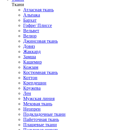
Ткани
Атласная ткань
Альпака
Бархат
Гофре/ Плиссе
Вельвет
Велюр
Джинсовая ткань
Довяз
Жаккард
Замша
Кашемир
Кожзам
Костюмная ткань
Коттон
Крепдешин
Кружева
Лен
Мужская линия
Меховая ткань
Неопрен
Подкладочные ткани
Пайеточная ткань
Плащевые ткани
Пальтовая шерсть