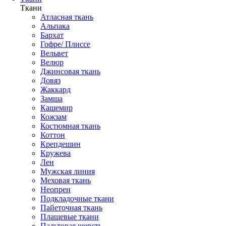
Ткани
Атласная ткань
Альпака
Бархат
Гофре/ Плиссе
Вельвет
Велюр
Джинсовая ткань
Довяз
Жаккард
Замша
Кашемир
Кожзам
Костюмная ткань
Коттон
Крепдешин
Кружева
Лен
Мужская линия
Меховая ткань
Неопрен
Подкладочные ткани
Пайеточная ткань
Плащевые ткани
Пальтовая шерсть