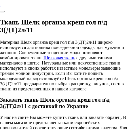
Ткань Шелк органза креш гол п\д
3(ДТ)2л/11
Материал Шелк органза креш гол п\д 3(ДТ)2л/11 широко
используется для пошива повседневной одежды для мужчин и
женщин. Современные тенденции моды позволяют
комбинировать ткань
Шелковая ткань
с другими типами
материалов в шитье. Натуральные или искусственные ткани
используют в своих работах известные модельеры задающие
тренды модной индустрии. Если Вы хотите пошить
молодежный наряд используйте Шелк органза креш гол п\д
3(ДТ)2л/11 предварительно выбрав расцветку, рисунок, состав
ткани из представленных в нашем каталоге.
Заказать ткань Шелк органза креш гол п\д
3(ДТ)2л/11 с доставкой по Украине
У нас на сайте Вы можете купить ткань или заказать образец. В
нашем магазине представлены ткани европейских
производителей соответствующие сертификатами качества. Для