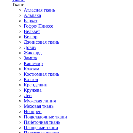
Ткани
Атласная ткань
Альпака
Бархат
Гофре/ Плиссе
Вельвет
Велюр
Джинсовая ткань
Довяз
Жаккард
Замша
Кашемир
Кожзам
Костюмная ткань
Коттон
Крепдешин
Кружева
Лен
Мужская линия
Меховая ткань
Неопрен
Подкладочные ткани
Пайеточная ткань
Плащевые ткани
Пальтовая шерсть