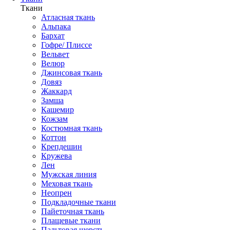
Ткани
Атласная ткань
Альпака
Бархат
Гофре/ Плиссе
Вельвет
Велюр
Джинсовая ткань
Довяз
Жаккард
Замша
Кашемир
Кожзам
Костюмная ткань
Коттон
Крепдешин
Кружева
Лен
Мужская линия
Меховая ткань
Неопрен
Подкладочные ткани
Пайеточная ткань
Плащевые ткани
Пальтовая шерсть