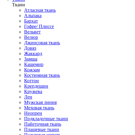
Ткани
Атласная ткань
Альпака
Бархат
Гофре/ Плиссе
Вельвет
Велюр
Джинсовая ткань
Довяз
Жаккард
Замша
Кашемир
Кожзам
Костюмная ткань
Коттон
Крепдешин
Кружева
Лен
Мужская линия
Меховая ткань
Неопрен
Подкладочные ткани
Пайеточная ткань
Плащевые ткани
Пальтовая шерсть