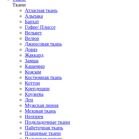
Ткани
Атласная ткань
Альпака
Бархат
Гофре/ Плиссе
Вельвет
Велюр
Джинсовая ткань
Довяз
Жаккард
Замша
Кашемир
Кожзам
Костюмная ткань
Коттон
Крепдешин
Кружева
Лен
Мужская линия
Меховая ткань
Неопрен
Подкладочные ткани
Пайеточная ткань
Плащевые ткани
Пальтовая шерсть