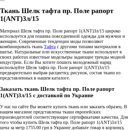
Ткань Шелк тафта пр. Поле рапорт
1(ANT)3л/15
Материал Шелк тафта пр. Поле рапорт 1(ANT)3л/15 широко
используется для пошива повседневной одежды для мужчин и
женщин. Современные тенденции моды позволяют
комбинировать ткань
Тафта
с другими типами материалов в
шитье. Натуральные или искусственные ткани используют в
своих работах известные модельеры задающие тренды модной
индустрии. Если Вы хотите пошить молодежный наряд
используйте Шелк тафта пр. Поле рапорт 1(ANT)3л/15
предварительно выбрав расцветку, рисунок, состав ткани из
представленных в нашем каталоге.
Заказать ткань Шелк тафта пр. Поле рапорт
1(ANT)3л/15 с доставкой по Украине
У нас на сайте Вы можете купить ткань или заказать образец. В
нашем магазине представлены ткани европейских
производителей соответствующие сертификатами качества. Для
того чтобы купить Шелк тафта пр. Поле рапорт 1(ANT)3л/15
цена за метр 1755.00 грн в Украине добавьте товар в корзинку,