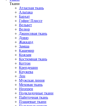
Ткани
Атласная ткань
Альпака
Бархат
Гофре/ Плиссе
Вельвет
Велюр
Джинсовая ткань
Довяз
Жаккард
Замша
Кашемир
Кожзам
Костюмная ткань
Коттон
Крепдешин
Кружева
Лен
Мужская линия
Меховая ткань
Неопрен
Подкладочные ткани
Пайеточная ткань
Плащевые ткани
Пальтовая шерсть