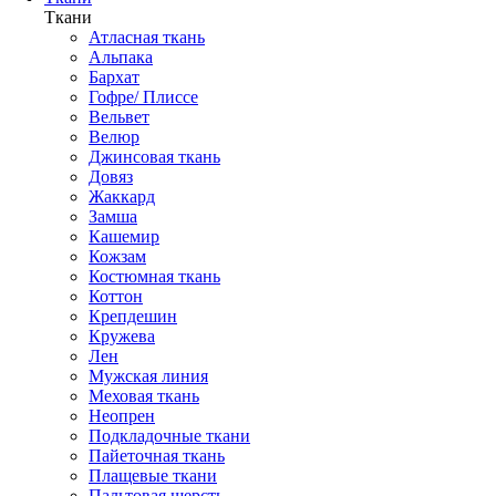
Ткани
Атласная ткань
Альпака
Бархат
Гофре/ Плиссе
Вельвет
Велюр
Джинсовая ткань
Довяз
Жаккард
Замша
Кашемир
Кожзам
Костюмная ткань
Коттон
Крепдешин
Кружева
Лен
Мужская линия
Меховая ткань
Неопрен
Подкладочные ткани
Пайеточная ткань
Плащевые ткани
Пальтовая шерсть