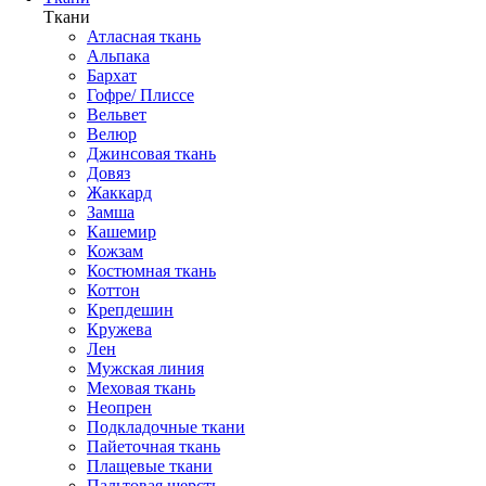
Ткани
Атласная ткань
Альпака
Бархат
Гофре/ Плиссе
Вельвет
Велюр
Джинсовая ткань
Довяз
Жаккард
Замша
Кашемир
Кожзам
Костюмная ткань
Коттон
Крепдешин
Кружева
Лен
Мужская линия
Меховая ткань
Неопрен
Подкладочные ткани
Пайеточная ткань
Плащевые ткани
Пальтовая шерсть