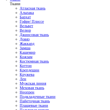
Ткани
Атласная ткань
Альпака
Бархат
Гофре/ Плиссе
Вельвет
Велюр
Джинсовая ткань
Довяз
Жаккард
Замша
Кашемир
Кожзам
Костюмная ткань
Коттон
Крепдешин
Кружева
Лен
Мужская линия
Меховая ткань
Неопрен
Подкладочные ткани
Пайеточная ткань
Плащевые ткани
Пальтовая шерсть