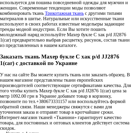
используется для пошива повседневной одежды для мужчин и
женщин. Современные тенденции моды позволяют
комбинировать ткань
Трикотажная ткань
с другими типами
материалов в шитье. Натуральные или искусственные ткани
используют в своих работах известные модельеры задающие
тренды модной индустрии. Если Вы хотите пошить
молодежный наряд используйте Махер букле С хак p/d JJ2876
1(car) предварительно выбрав расцветку, рисунок, состав ткани
из представленных в нашем каталоге.
Заказать ткань Махер букле С хак p/d JJ2876
1(car) с доставкой по Украине
У нас на сайте Вы можете купить ткань или заказать образец. В
нашем магазине представлены ткани европейских
производителей соответствующие сертификатами качества. Для
того чтобы купить Махер букле С хак p/d JJ2876 1(car) цена за
метр 1092.00 грн в Украине добавьте товар в корзинку,
позвоните по тел.+380673331157 или воспользуйтесь формой
обратной связи. Наши менеджеры свяжутся с вами для
уточнения заказа и отправят товар в кротчайшие сроки.
Интернет-магазин тканей «Тканини» гарантирует качество
товара, для постоянных и оптовых клиентов действует система
скидок.