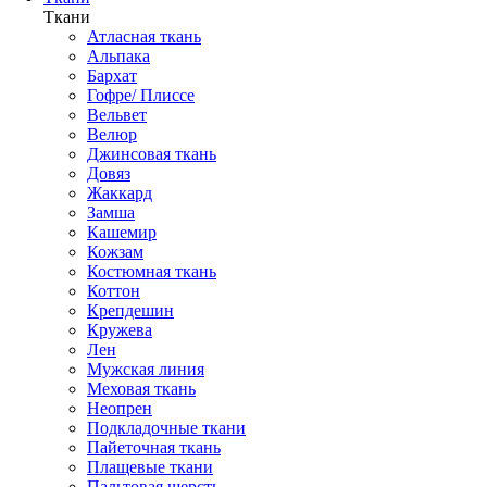
Ткани
Атласная ткань
Альпака
Бархат
Гофре/ Плиссе
Вельвет
Велюр
Джинсовая ткань
Довяз
Жаккард
Замша
Кашемир
Кожзам
Костюмная ткань
Коттон
Крепдешин
Кружева
Лен
Мужская линия
Меховая ткань
Неопрен
Подкладочные ткани
Пайеточная ткань
Плащевые ткани
Пальтовая шерсть