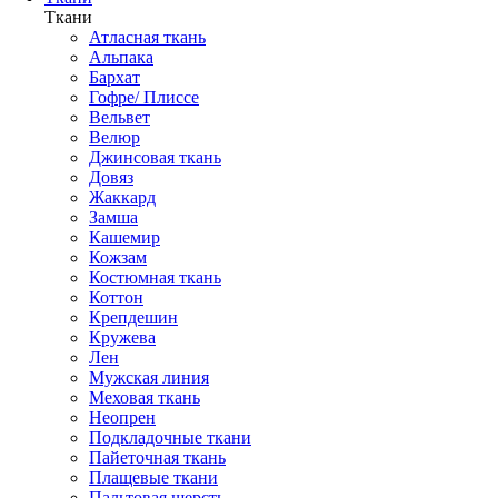
Ткани
Атласная ткань
Альпака
Бархат
Гофре/ Плиссе
Вельвет
Велюр
Джинсовая ткань
Довяз
Жаккард
Замша
Кашемир
Кожзам
Костюмная ткань
Коттон
Крепдешин
Кружева
Лен
Мужская линия
Меховая ткань
Неопрен
Подкладочные ткани
Пайеточная ткань
Плащевые ткани
Пальтовая шерсть