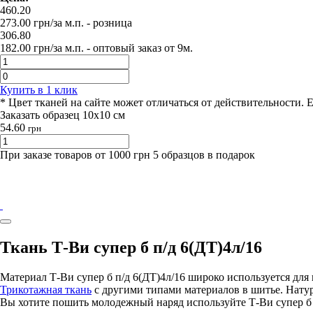
460.20
273.00
грн/за м.п.
- розница
306.80
182.00
грн/за м.п. -
оптовый заказ от 9м.
Купить в 1 клик
* Цвет тканей на сайте может отличаться от действительности. 
Заказать образец 10х10 см
54.60
грн
При заказе товаров от 1000 грн 5 образцов в подарок
Ткань Т-Ви супер б п/д 6(ДТ)4л/16
Материал Т-Ви супер б п/д 6(ДТ)4л/16 широко используется д
Трикотажная ткань
с другими типами материалов в шитье. Нату
Вы хотите пошить молодежный наряд используйте Т-Ви супер б п