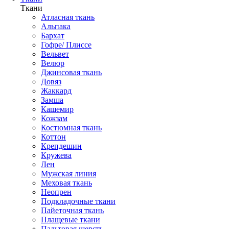
Ткани
Атласная ткань
Альпака
Бархат
Гофре/ Плиссе
Вельвет
Велюр
Джинсовая ткань
Довяз
Жаккард
Замша
Кашемир
Кожзам
Костюмная ткань
Коттон
Крепдешин
Кружева
Лен
Мужская линия
Меховая ткань
Неопрен
Подкладочные ткани
Пайеточная ткань
Плащевые ткани
Пальтовая шерсть