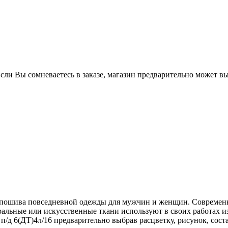
Если Вы сомневаетесь в заказе, магазин предварительно может в
ля пошива повседневной одежды для мужчин и женщин. Совреме
ральные или искусственные ткани используют в своих работах 
/д 6(ДТ)4л/16 предварительно выбрав расцветку, рисунок, соста