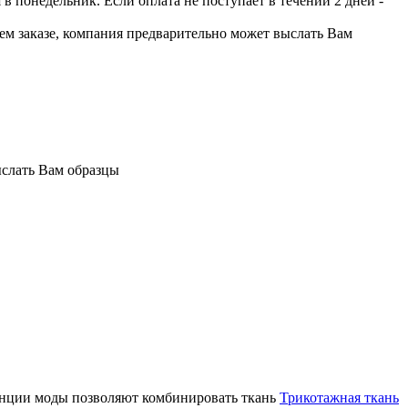
 понедельник. Если оплата не поступает в течении 2 дней -
шем заказе, компания предварительно может выслать Вам
ыслать Вам образцы
енции моды позволяют комбинировать ткань
Трикотажная ткань