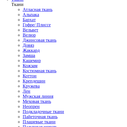
Ткани
Атласная ткань
Альпака
Бархат
Гофре/ Плиссе
Вельвет
Велюр
Джинсовая ткань
Довяз
Жаккард
Замша
Кашемир
Кожзам
Костюмная ткань
Коттон
Крепдешин
Кружева
Лен
Мужская линия
Меховая ткань
Неопрен
Подкладочные ткани
Пайеточная ткань
Плащевые ткани
Пальтовая шерсть