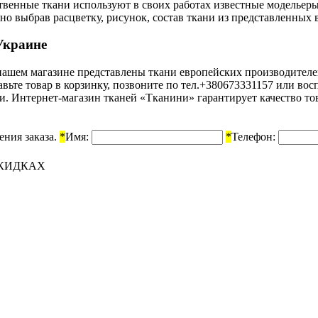
ственные ткани используют в своих работах известные моделье
 выбрав расцветку, рисунок, состав ткани из представленных в
Украине
В нашем магазине представлены ткани европейских производител
авьте товар в корзинку, позвоните по тел.+380673331157 или в
ки. Интернет-магазин тканей «Тканини» гарантирует качество то
ения заказа.
*
Имя:
*
Телефон:
СКИДКАХ