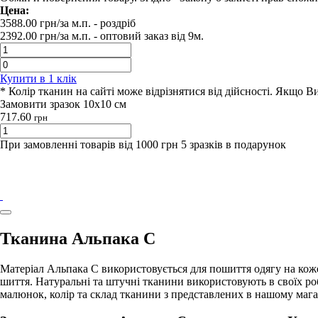
Цена:
3588.00
грн/за м.п.
- роздрiб
2392.00
грн/за м.п. -
оптовий заказ вiд 9м.
Купити в 1 клiк
* Колір тканин на сайті може відрізнятися від дійсності. Якщо 
Замовити зразок 10х10 см
717.60
грн
При замовленні товарів від 1000 грн 5 зразків в подарунок
Тканина Альпака С
Матеріал Альпака С використовується для пошиття одягу на кож
шиття. Натуральні та штучні тканини використовують в своїх 
малюнок, колір та склад тканини з представлених в нашому мага