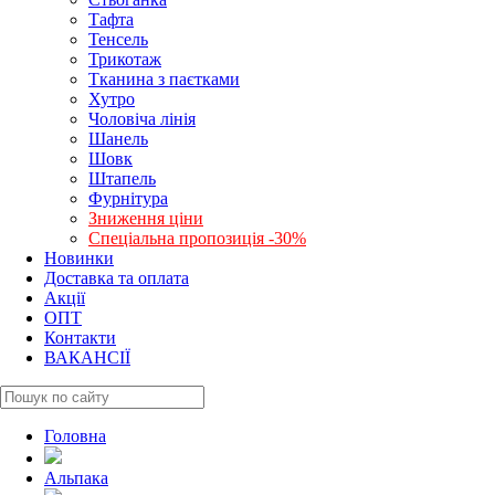
Тафта
Тенсель
Трикотаж
Тканина з паєтками
Хутро
Чоловіча лінія
Шанель
Шовк
Штапель
Фурнітура
Зниження ціни
Спеціальна пропозиція -30%
Новинки
Доставка та оплата
Акції
ОПТ
Контакти
ВАКАНСІЇ
Головна
Альпака