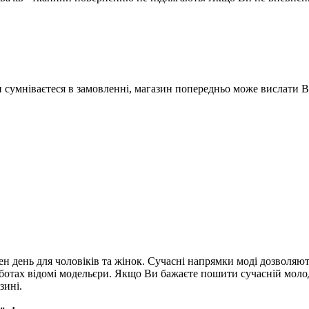
Ви сумніваєтеся в замовленні, магазин попередньо може вислати 
ен день для чоловіків та жінок. Сучасні напрямки моді дозволя
роботах відомі модельєри. Якщо Ви бажаєте пошити сучасній мо
зині.