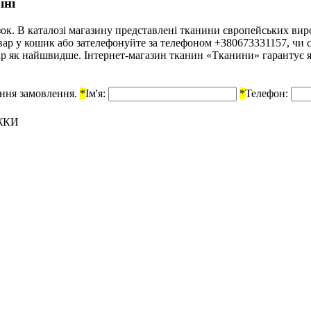
їні
к. В каталозі магазину представлені тканини європейських вироб
товар у кошик або зателефонуйте за телефоном +380673331157, чи
р як найшвидше. Інтернет-магазин тканин «Тканини» гарантує які
ення замовлення.
*
Ім'я:
*
Телефон:
ЖКИ