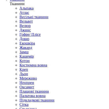
Тканини
Альпака
Атлас
Весільні тканини
Вельвет
Велюр
Джинс
Гофре/ Плісе
Довяз
Екошкіра
Жакард
Замш
Кашемір
Котон
Костюмна вовна
Креп
Льон
Мереживо
Неопрен
Оксамит
Плащові тканини
Пальтова вовна
Підкладкові тканини
Сітка
Стьоганка