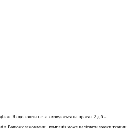
лок. Якщо кошти не зараховуються на протязі 2 діб –
і в Вашому замовленні, компанія може надіслати зразки тканин.