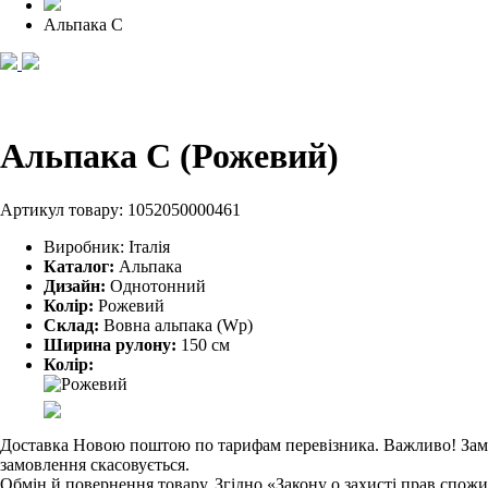
Альпака С
Альпака С (Рожевий)
Артикул товару:
1052050000461
Виробник:
Італія
Каталог:
Альпака
Дизайн:
Однотонний
Колір:
Рожевий
Склад:
Вовна альпака (Wp)
Ширина рулону:
150 см
Колір:
Доставка Новою поштою по тарифам перевізника. Важливо! Замовл
замовлення скасовується.
Обмін й повернення товару. Згідно «Закону о захисті прав спож