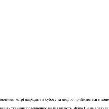
ення, котрі надходять в суботу та неділю приймаються в понеді
ивачів» тканини поверненню не підлягають. Якщо Ви не впевненн