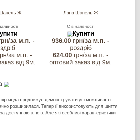
 Шанель Ж
Лана Шанель Ж
наявності
Є в наявності
упити
Купити
грн/за м.п.
-
936.00 грн/за м.п.
-
здрiб
роздрiб
грн/за м.п. -
624.00
грн/за м.п. -
аказ вiд 9м.
оптовий заказ вiд 9м.
на
х пір мода продовжує демонструвати усі можливості
начно розширилася. Тепер її використовують для шиття
 за доступною ціною. Але які особливі характеристики