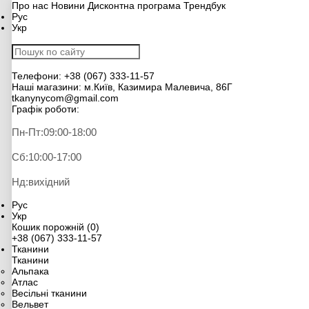
Про нас
Новини
Дисконтна програма
Трендбук
Рус
Укр
Телефони:
+38 (067) 333-11-57
Наші магазини:
м.Київ, Казимира Малевича, 86Г
tkanynycom@gmail.com
Графік роботи:
Пн-Пт:
09:00-18:00
Сб:
10:00-17:00
Нд:
вихідний
Рус
Укр
Кошик порожній (0)
+38 (067) 333-11-57
Тканини
Тканини
Альпака
Атлас
Весільні тканини
Вельвет