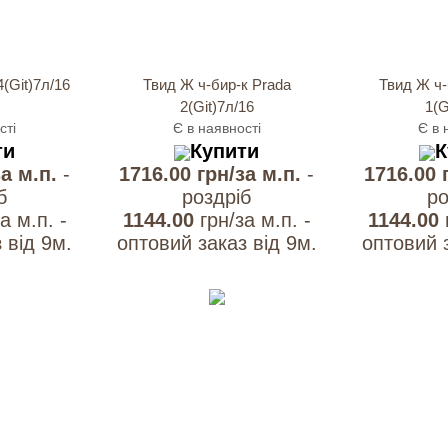
(Git)7л/16
Твид Ж ч-бир-к Prada
Твид Ж ч-
2(Git)7л/16
1(G
сті
Є в наявності
Є в 
ти
Купити
К
за м.п.
-
1716.00 грн/за м.п.
-
1716.00 
б
роздрiб
ро
а м.п. -
1144.00
грн/за м.п. -
1144.00
 вiд 9м.
оптовий заказ вiд 9м.
оптовий з