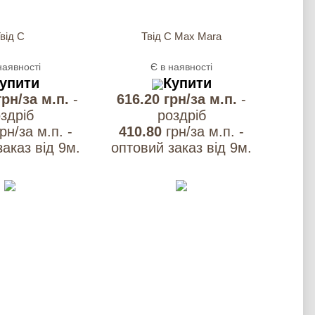
від С
Твід С Max Mara
наявності
Є в наявності
упити
Купити
грн/за м.п.
-
616.20 грн/за м.п.
-
здрiб
роздрiб
грн/за м.п. -
410.80
грн/за м.п. -
аказ вiд 9м.
оптовий заказ вiд 9м.