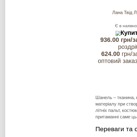
Лана Твід 
Є в наявно
Купи
936.00 грн/з
роздрi
624.00
грн/з
оптовий заказ
Шанель – тканина, 
матеріалу при ство
літніх пальт, кост
притаманні саме ц
Переваги та 