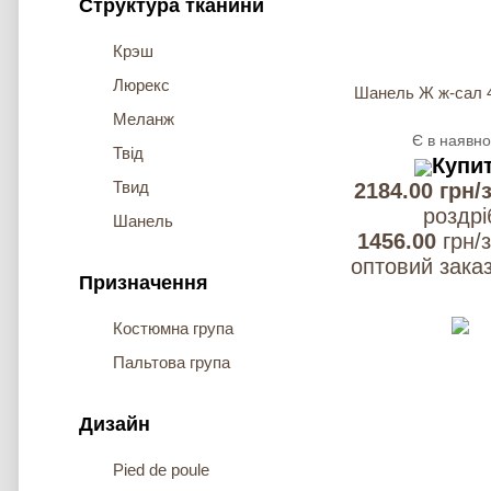
Структура тканини
Крэш
Люрекс
Шанель Ж ж-сал 4
Меланж
Є в наявно
Твід
Купи
Твид
2184.00 грн/
роздрi
Шанель
1456.00
грн/з
оптовий заказ
Призначення
Костюмна група
Пальтова група
Дизайн
Pied de poule