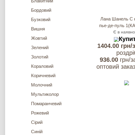
Блакитний
Бордовий
Лана Шанель С 
Бузковий
пье-де-пуль 1(КА
Вишня
Є в наявно
Жовтий
Купи
1404.00 грн/
Зелений
роздрi
Золотий
936.00
грн/з
оптовий заказ
Кораловий
Коричневий
Молочний
Мультиколор
Помаранчевий
Рожевий
Сірий
Синій