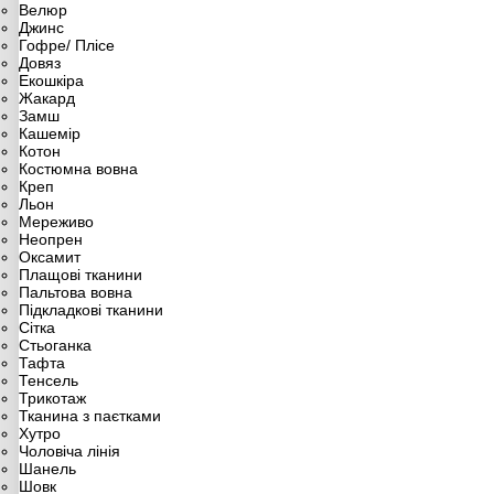
Велюр
Джинс
Гофре/ Плісе
Довяз
Екошкіра
Жакард
Замш
Кашемір
Котон
Костюмна вовна
Креп
Льон
Мереживо
Неопрен
Оксамит
Плащові тканини
Пальтова вовна
Підкладкові тканини
Сітка
Стьоганка
Тафта
Тенсель
Трикотаж
Тканина з паєтками
Хутро
Чоловіча лінія
Шанель
Шовк