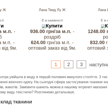
Лу Ж
Лана Твид Лу Ж
Лана
сті
Є в наявності
Є в 
ти
Купити
К
а м.п.
-
936.00 грн/за м.п.
-
1248.00 
б
роздрiб
ро
а м.п. -
624.00
грн/за м.п. -
832.00
 вiд 9м.
оптовий заказ вiд 9м.
оптовий з
1
2
3
наступ
котра увійшла в моду в першій половині минулого століття. З ти
ренні жіночого одягу. На сьогодні сфера застосування тканини з
юмів, жакетів. Замовити шанель можна в нашому інтренет-магазині
ьому виду текстилю? Розглянемо детальніше.
склад тканини