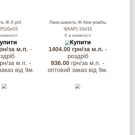
ь Ж б p/d
Лана шанель Ж беж ромбы
Р)10з/15
9(КАР) 10з/15
наявності
Є в наявності
упити
Купити
грн/за м.п.
-
1404.00 грн/за м.п.
-
здрiб
роздрiб
грн/за м.п. -
936.00
грн/за м.п. -
аказ вiд 9м.
оптовий заказ вiд 9м.