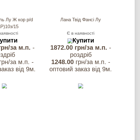
ь Лу Ж кор p/d
Лана Твід Фансі Лу
Р)10з/15
наявності
Є в наявності
упити
Купити
грн/за м.п.
-
1872.00 грн/за м.п.
-
здрiб
роздрiб
грн/за м.п. -
1248.00
грн/за м.п. -
аказ вiд 9м.
оптовий заказ вiд 9м.