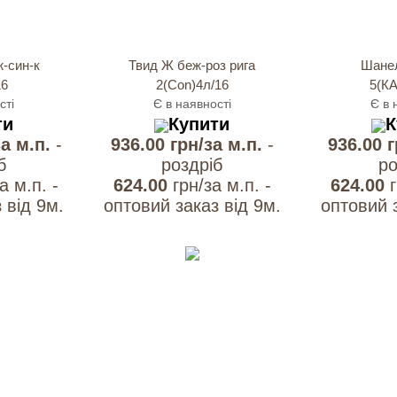
-син-к
Твид Ж беж-роз рига
Шанел
16
2(Con)4л/16
5(КА
сті
Є в наявності
Є в 
ти
Купити
К
за м.п.
-
936.00 грн/за м.п.
-
936.00 
б
роздрiб
ро
а м.п. -
624.00
грн/за м.п. -
624.00
 вiд 9м.
оптовий заказ вiд 9м.
оптовий з