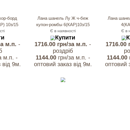
кор-борд
Лана шанель Лу Ж ч-беж
Лана шанел
Р) 10з/15
купон-ромбы 6(КАР)10з/15
4(КА
сті
Є в наявності
Є в 
ти
Купити
К
за м.п.
-
1716.00 грн/за м.п.
-
1716.00 
б
роздрiб
ро
а м.п. -
1144.00
грн/за м.п. -
1144.00
 вiд 9м.
оптовий заказ вiд 9м.
оптовий з