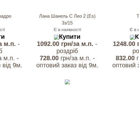
вадро
Лана Шанель С Лео 2 (Es)
Т
3з/15
сті
Є в наявності
Є в 
ти
Купити
К
а м.п.
-
1092.00 грн/за м.п.
-
1248.00 
б
роздрiб
ро
а м.п. -
728.00
грн/за м.п. -
832.00
 вiд 9м.
оптовий заказ вiд 9м.
оптовий з