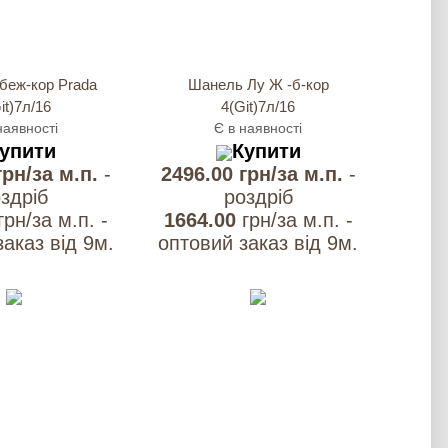
беж-кор Prada
Шанель Лу Ж -б-кор
it)7л/16
4(Git)7л/16
наявності
Є в наявності
упити
Купити
грн/за м.п.
-
2496.00 грн/за м.п.
-
здрiб
роздрiб
грн/за м.п. -
1664.00
грн/за м.п. -
аказ вiд 9м.
оптовий заказ вiд 9м.