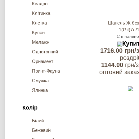
Квадро
Клітинка
Клетка
Шанель Ж беж
1(Git)7л/
Купон
Є в наявно
Меланж
Купи
1716.00 грн/
Однотонний
роздрi
Орнамент
1144.00
грн/з
Принт-Фауна
оптовий заказ
Смужка
Ялинка
Колір
Білий
Бежевий