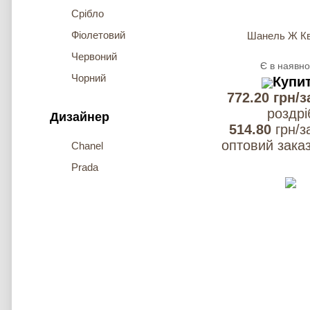
Срібло
Фіолетовий
Шанель Ж К
Червоний
Є в наявно
Чорний
Купи
772.20 грн/з
роздрi
Дизайнер
514.80
грн/з
оптовий заказ
Chanel
Prada