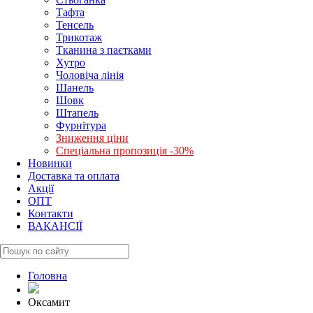
Тафта
Тенсель
Трикотаж
Тканина з паєтками
Хутро
Чоловіча лінія
Шанель
Шовк
Штапель
Фурнітура
Зниження ціни
Спеціальна пропозиція -30%
Новинки
Доставка та оплата
Акції
ОПТ
Контакти
ВАКАНСІЇ
Головна
Оксамит