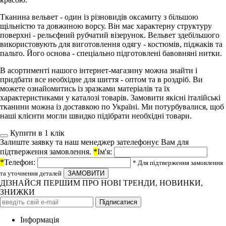
Тканина вельвет - один із різновидів оксамиту з більшою
щільністю та довжиною ворсу. Він має характерну структуру
поверхні - рельєфний рубчатий візерунок. Вельвет здебільшого
використовують для виготовлення одягу - костюмів, піджаків та
пальто. Його основа - спеціально підготовлені бавовняні нитки.
В асортименті нашого інтернет-магазину можна знайти і
придбати все необхідне для шиття - оптом та в роздріб. Ви
можете ознайомитись із зразками матеріалів та їх
характеристиками у каталозі товарів. Замовити якісні італійські
тканини можна із доставкою по Україні. Ми потурбувалися, щоб
наші клієнти могли швидко підібрати необхідні товари.
Купити в 1 клiк
Залиште заявку та наш менеджер зателефонує Вам для
підтверження замовлення.
*
Ім'я:
*
Телефон:
* Для підтверження замовлення
та уточнення деталей
ДІЗНАЙСЯ ПЕРШИМ ПРО НОВІ ТРЕНДИ, НОВИНКИ,
ЗНИЖКИ
Iнформація