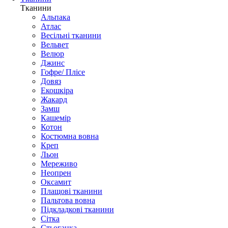
Тканини
Альпака
Атлас
Весільні тканини
Вельвет
Велюр
Джинс
Гофре/ Плісе
Довяз
Екошкіра
Жакард
Замш
Кашемір
Котон
Костюмна вовна
Креп
Льон
Мереживо
Неопрен
Оксамит
Плащові тканини
Пальтова вовна
Підкладкові тканини
Сітка
Стьоганка