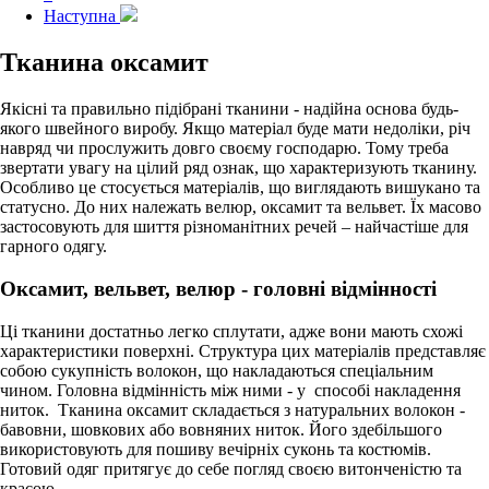
Наступна
Тканина оксамит
Якісні та правильно підібрані тканини - надійна основа будь-
якого швейного виробу. Якщо матеріал буде мати недоліки, річ
навряд чи прослужить довго своєму господарю. Тому треба
звертати увагу на цілий ряд ознак, що характеризують тканину.
Особливо це стосується матеріалів, що виглядають вишукано та
статусно. До них належать велюр, оксамит та вельвет. Їх масово
застосовують для шиття різноманітних речей – найчастіше для
гарного одягу.
Оксамит, вельвет, велюр - головні відмінності
Ці тканини достатньо легко сплутати, адже вони мають схожі
характеристики поверхні. Структура цих матеріалів представляє
собою сукупність волокон, що накладаються спеціальним
чином. Головна відмінність між ними - у способі накладення
ниток. Тканина оксамит складається з натуральних волокон -
бавовни, шовкових або вовняних ниток. Його здебільшого
використовують для пошиву вечірніх суконь та костюмів.
Готовий одяг притягує до себе погляд своєю витонченістю та
красою.