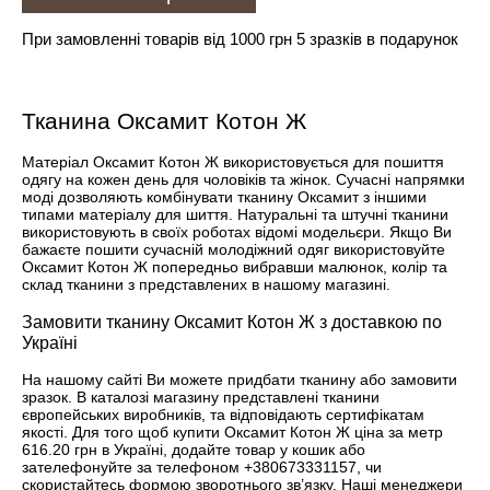
При замовленні товарів від 1000 грн 5 зразків в подарунок
Тканина Оксамит Котон Ж
Матеріал Оксамит Котон Ж використовується для пошиття
одягу на кожен день для чоловіків та жінок. Сучасні напрямки
моді дозволяють комбінувати тканину
Оксамит
з іншими
типами матеріалу для шиття. Натуральні та штучні тканини
використовують в своїх роботах відомі модельєри. Якщо Ви
бажаєте пошити сучасній молодіжний одяг використовуйте
Оксамит Котон Ж попередньо вибравши малюнок, колір та
склад тканини з представлених в нашому магазині.
Замовити тканину Оксамит Котон Ж з доставкою по
Україні
На нашому сайті Ви можете придбати тканину або замовити
зразок. В каталозі магазину представлені тканини
європейських виробників, та відповідають сертифікатам
якості. Для того щоб купити Оксамит Котон Ж ціна за метр
616.20 грн в Україні, додайте товар у кошик або
зателефонуйте за телефоном +380673331157, чи
скористайтесь формою зворотнього зв’язку. Наші менеджери