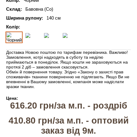
Колір:
Чорний
Склад:
Бавовна (Co)
Ширина рулону:
140 см
Колір:
Доставка Новою поштою по тарифам перевізника. Важливо!
Замовлення, котрі надходять в суботу та неділю
приймаються в понеділок. Якщо кошти не зараховуються на
протязі 2 діб – замовлення скасовується.
Обмін й повернення товару. Згідно «Закону о захисті прав
споживачів» тканини поверненню не підлягають. Якщо Ви не
впевненні в Вашому замовленні, компанія може надіслати
зразки тканин.
Цена:
616.20
грн/за м.п.
- роздрiб
410.80
грн/за м.п. -
оптовий
заказ вiд 9м.