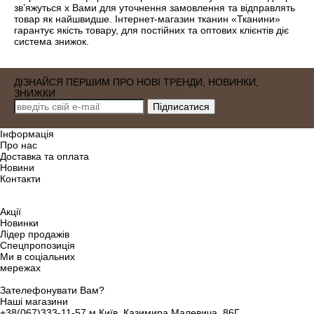
зв’яжуться х Вами для уточнення замовлення та відправлять
товар як найшвидше. Інтернет-магазин тканин «Тканини»
гарантує якість товару, для постійних та оптових клієнтів діє
система знижок.
ДІЗНАЙСЯ ПЕРШИМ ПРО НОВІ ТРЕНДИ, НОВИНКИ,
ЗНИЖКИ
Iнформація
Про нас
Доставка та оплата
Новини
Контакти
Акції
Новинки
Лідер продажів
Спецпропозиція
Ми в соціальних
мережах
Зателефонувати Вам?
Наші магазини
+38(067)333-11-57
м.Київ, Казимира Малевича, 86Г