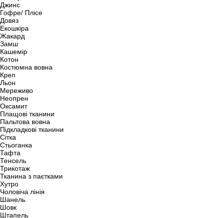
Джинс
Гофре/ Плісе
Довяз
Екошкіра
Жакард
Замш
Кашемір
Котон
Костюмна вовна
Креп
Льон
Мереживо
Неопрен
Оксамит
Плащові тканини
Пальтова вовна
Підкладкові тканини
Сітка
Стьоганка
Тафта
Тенсель
Трикотаж
Тканина з паєтками
Хутро
Чоловіча лінія
Шанель
Шовк
Штапель