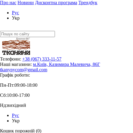
Про нас
Новини
Дисконтна програма
Трендбук
Рус
Укр
Телефони:
+38 (067) 333-11-57
Наші магазини:
м.Київ, Казимира Малевича, 86Г
tkanynycom@gmail.com
Графік роботи:
Пн-Пт:
09:00-18:00
Сб:
10:00-17:00
Нд:
вихідний
Рус
Укр
Кошик порожній (0)