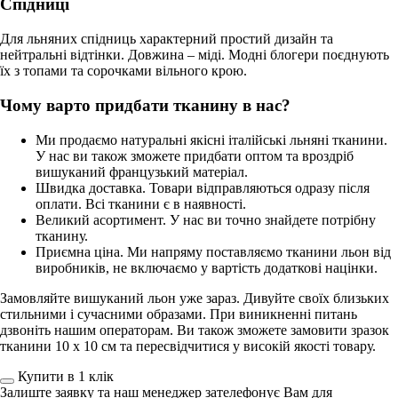
Спідниці
Для льняних спідниць характерний простий дизайн та
нейтральні відтінки. Довжина – міді. Модні блогери поєднують
їх з топами та сорочками вільного крою.
Чому варто придбати тканину в нас?
Ми продаємо натуральні якісні італійські льняні тканини.
У нас ви також зможете придбати оптом та вроздріб
вишуканий французький матеріал.
Швидка доставка. Товари відправляються одразу після
оплати. Всі тканини є в наявності.
Великий асортимент. У нас ви точно знайдете потрібну
тканину.
Приємна ціна. Ми напряму поставляємо тканини льон від
виробників, не включаємо у вартість додаткові націнки.
Замовляйте вишуканий льон уже зараз. Дивуйте своїх близьких
стильними і сучасними образами. При виникненні питань
дзвоніть нашим операторам. Ви також зможете замовити зразок
тканини 10 х 10 см та пересвідчитися у високій якості товару.
Купити в 1 клiк
Залиште заявку та наш менеджер зателефонує Вам для