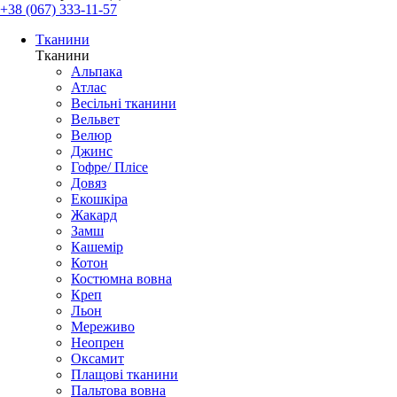
+38 (067) 333-11-57
Тканини
Тканини
Альпака
Атлас
Весільні тканини
Вельвет
Велюр
Джинс
Гофре/ Плісе
Довяз
Екошкіра
Жакард
Замш
Кашемір
Котон
Костюмна вовна
Креп
Льон
Мереживо
Неопрен
Оксамит
Плащові тканини
Пальтова вовна