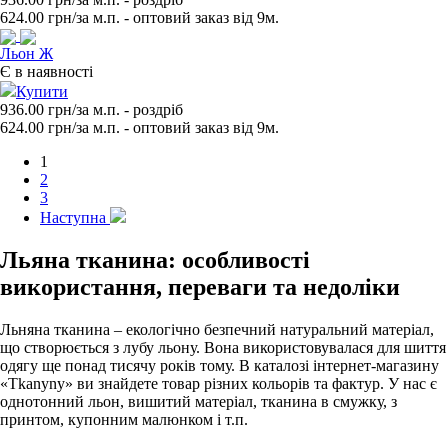
624.00
грн/за м.п. - оптовий заказ вiд 9м.
Льон Ж
Є в наявності
Купити
936.00 грн/за м.п.
- роздрiб
624.00
грн/за м.п. - оптовий заказ вiд 9м.
1
2
3
Наступна
Льяна тканина: особливості
використання, переваги та недоліки
Льняна тканина – екологічно безпечний натуральний матеріал,
що створюється з лубу льону. Вона використовувалася для шиття
одягу ще понад тисячу років тому. В каталозі інтернет-магазину
«Tkanyny» ви знайдете товар різних кольорів та фактур. У нас є
однотонний льон, вишитий матеріал, тканина в смужку, з
принтом, купонним малюнком і т.п.