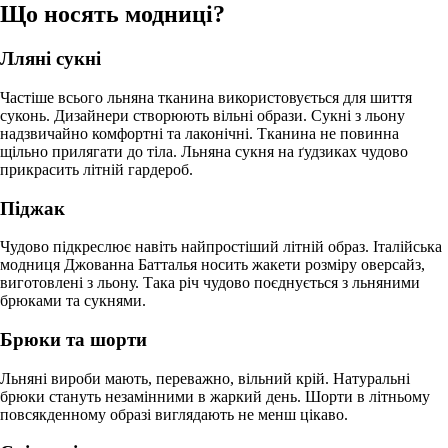
Що носять модниці?
Лляні сукні
Частіше всього льняна тканина використовується для шиття
суконь. Дизайнери створюють вільні образи. Сукні з льону
надзвичайно комфортні та лаконічні. Тканина не повинна
щільно прилягати до тіла. Льняна сукня на ґудзиках чудово
прикрасить літній гардероб.
Піджак
Чудово підкреслює навіть найпростіший літній образ. Італійська
модниця Джованна Батталья носить жакети розміру оверсайз,
виготовлені з льону. Така річ чудово поєднується з льняними
брюками та сукнями.
Брюки та шорти
Льняні вироби мають, переважно, вільний крій. Натуральні
брюки стануть незамінними в жаркий день. Шорти в літньому
повсякденному образі виглядають не менш цікаво.