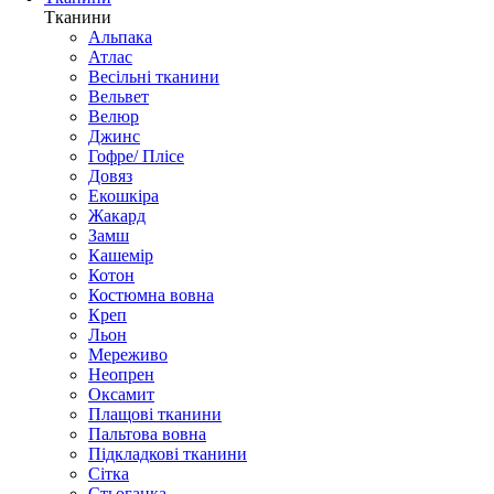
Тканини
Альпака
Атлас
Весільні тканини
Вельвет
Велюр
Джинс
Гофре/ Плісе
Довяз
Екошкіра
Жакард
Замш
Кашемір
Котон
Костюмна вовна
Креп
Льон
Мереживо
Неопрен
Оксамит
Плащові тканини
Пальтова вовна
Підкладкові тканини
Сітка
Стьоганка