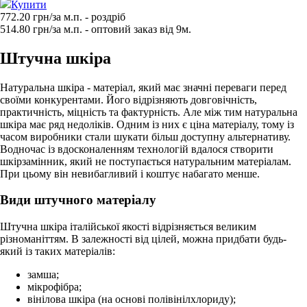
Купити
772.20 грн/за м.п.
- роздрiб
514.80
грн/за м.п. - оптовий заказ вiд 9м.
Штучна шкіра
Натуральна шкіра - матеріал, який має значні переваги перед
своїми конкурентами. Його відрізняють довговічність,
практичність, міцність та фактурність. Але між тим натуральна
шкіра має ряд недоліків. Одним із них є ціна матеріалу, тому із
часом виробники стали шукати більш доступну альтернативу.
Водночас із вдосконаленням технологій вдалося створити
шкірзамінник, який не поступається натуральним матеріалам.
При цьому він невибагливий і коштує набагато менше.
Види штучного матеріалу
Штучна шкіра італійської якості відрізняється великим
різноманіттям. В залежності від цілей, можна придбати будь-
який із таких матеріалів:
замша;
мікрофібра;
вінілова шкіра (на основі полівінілхлориду);