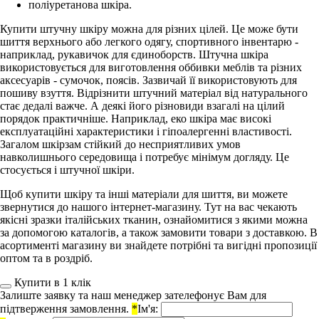
поліуретанова шкіра.
Купити штучну шкіру можна для різних цілей. Це може бути
шиття верхнього або легкого одягу, спортивного інвентарю -
наприклад, рукавичок для єдиноборств. Штучна шкіра
використовується для виготовлення оббивки меблів та різних
аксесуарів - сумочок, поясів. Зазвичай її використовують для
пошиву взуття. Відрізнити штучний матеріал від натурального
стає дедалі важче. А деякі його різновиди взагалі на цілий
порядок практичніше. Наприклад, еко шкіра має високі
експлуатаційні характеристики і гіпоалергенні властивості.
Загалом шкірзам стійкий до несприятливих умов
навколишнього середовища і потребує мінімум догляду. Це
стосується і штучної шкіри.
Щоб купити шкіру та інші матеріали для шиття, ви можете
звернутися до нашого інтернет-магазину. Тут на вас чекають
якісні зразки італійських тканин, ознайомитися з якими можна
за допомогою каталогів, а також замовити товари з доставкою. В
асортименті магазину ви знайдете потрібні та вигідні пропозиції
оптом та в роздріб.
Купити в 1 клiк
Залиште заявку та наш менеджер зателефонує Вам для
підтверження замовлення.
*
Ім'я: