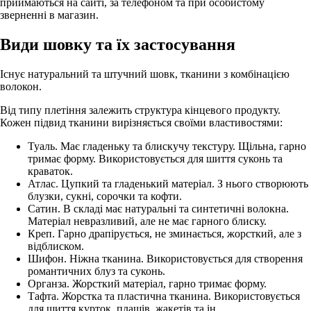
приймаються на сайті, за телефоном та при особистому
зверненні в магазин.
Види шовку та їх застосування
Існує натуральний та штучний шовк, тканини з комбінацією
волокон.
Від типу плетіння залежить структура кінцевого продукту.
Кожен підвид тканини вирізняється своїми властивостями:
Туаль. Має гладеньку та блискучу текстуру. Щільна, гарно
тримає форму. Використовується для шиття суконь та
краваток.
Атлас. Цупкий та гладенький матеріал. З нього створюють
блузки, сукні, сорочки та кофти.
Сатин. В складі має натуральні та синтетичні волокна.
Матеріал невразливий, але не має гарного блиску.
Креп. Гарно драпірується, не зминається, жорсткий, але з
відблиском.
Шифон. Ніжна тканина. Використовується для створення
романтичних блуз та суконь.
Органза. Жорсткий матеріал, гарно тримає форму.
Тафта. Жорстка та пластична тканина. Використовується
для шиття курток, плащів, жакетів та ін.