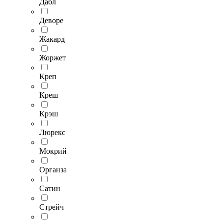
Дабл
Деворе
Жакард
Жоржет
Креп
Креш
Крэш
Люрекс
Мокрий
Органза
Сатин
Стрейч