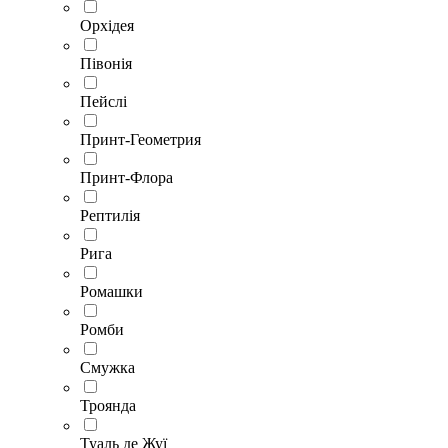
Орхідея
Півонія
Пейслі
Принт-Геометрия
Принт-Флора
Рептилія
Рига
Ромашки
Ромби
Смужка
Троянда
Туаль де Жуї