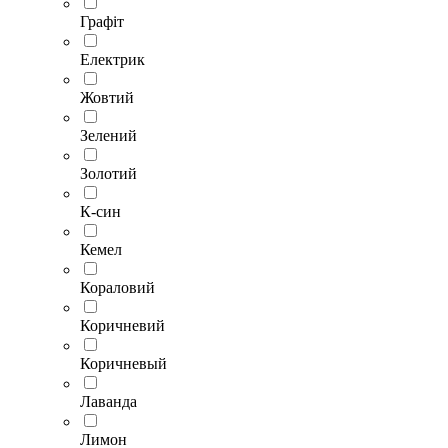
Графіт
Електрик
Жовтий
Зелений
Золотий
К-син
Кемел
Кораловий
Коричневий
Коричневый
Лаванда
Лимон