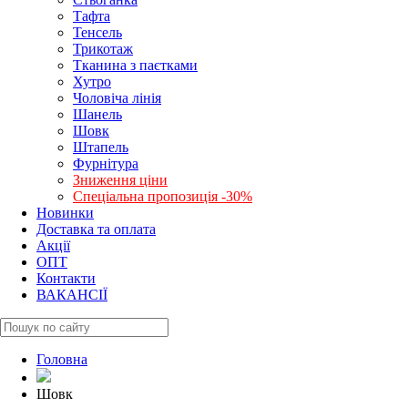
Тафта
Тенсель
Трикотаж
Тканина з паєтками
Хутро
Чоловіча лінія
Шанель
Шовк
Штапель
Фурнітура
Зниження ціни
Спеціальна пропозиція -30%
Новинки
Доставка та оплата
Акції
ОПТ
Контакти
ВАКАНСІЇ
Головна
Шовк