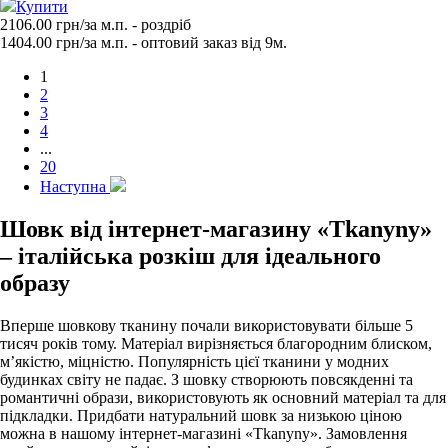
Купити
2106.00 грн/за м.п.
- роздрiб
1404.00
грн/за м.п. - оптовий заказ вiд 9м.
1
2
3
4
...
20
Наступна
Шовк від інтернет-магазину «Tkanyny»
– італійська розкіш для ідеального
образу
Вперше шовкову тканину почали використовувати більше 5
тисяч років тому. Матеріал вирізняється благородним блиском,
м’якістю, міцністю. Популярність цієї тканини у модних
будинках світу не падає. З шовку створюють повсякденні та
романтичні образи, використовують як основний матеріал та для
підкладки. Придбати натуральний шовк за низькою ціною
можна в нашому інтернет-магазині «Tkanyny». Замовлення