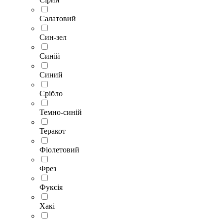
Салатовий
Син-зел
Синій
Синий
Срібло
Темно-синій
Теракот
Фіолетовий
Фрез
Фуксія
Хакі