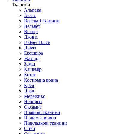
Тканини
Альпака
Атлас
Весільні тканини
Вельвет
Велюр
Джинс
Гофре/ Плісе
Довяз
Екошкіра
Жакард
Замш
Кашемір
Котон
Костюмна вовна
Креп
Льон
Мереживо
Неопрен
Оксамит
Плащові тканини
Пальтова вовна
Підкладкові тканини
Сітка
Стьоганка