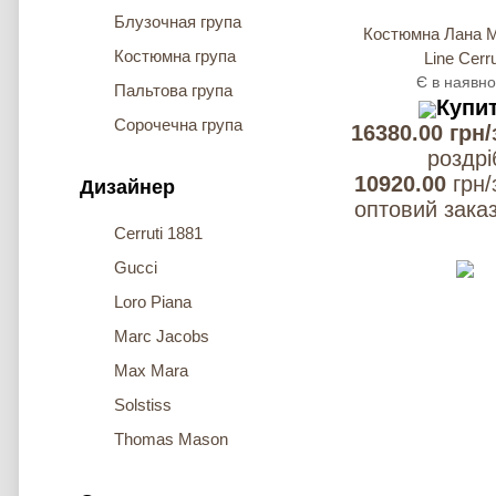
Блузочная група
Костюмна Лана М
Костюмна група
Line Cerru
Є в наявно
Пальтова група
Купи
Сорочечна група
16380.00 грн/
роздрi
10920.00
грн/
Дизайнер
оптовий заказ
Cerruti 1881
Gucci
Loro Piana
Marc Jacobs
Max Mara
Solstiss
Thomas Mason