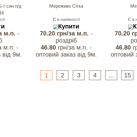
 т син п/д
Мереживо Сітка
Ме
16
сті
Є в наявності
Є в 
ти
Купити
К
а м.п.
-
70.20 грн/за м.п.
-
70.20 г
б
роздрiб
ро
а м.п. -
46.80
грн/за м.п. -
46.80
г
 вiд 9м.
оптовий заказ вiд 9м.
оптовий з
1
2
3
4
...
15