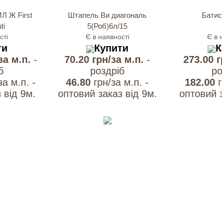
Л Ж First
Штапель Ви диагональ
Батис
ti
5(Роб)6л/15
сті
Є в наявності
Є в 
ти
Купити
К
за м.п.
-
70.20 грн/за м.п.
-
273.00 
б
роздрiб
ро
за м.п. -
46.80
грн/за м.п. -
182.00
 вiд 9м.
оптовий заказ вiд 9м.
оптовий з