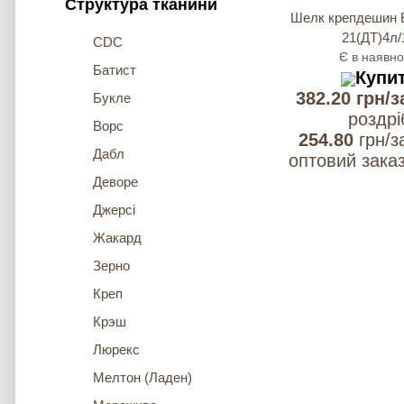
Структура тканини
Шелк крепдешин Б
21(ДТ)4л/
CDC
Є в наявно
Батист
Купи
382.20 грн/з
Букле
роздрi
Ворс
254.80
грн/з
Дабл
оптовий заказ
Деворе
Джерсі
Жакард
Зерно
Креп
Крэш
Люрекс
Мелтон (Ладен)