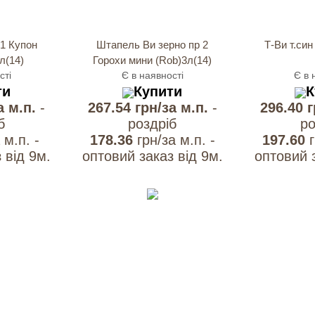
1 Купон
Штапель Ви зерно пр 2
Т-Ви т.син
л(14)
Горохи мини (Rob)3л(14)
сті
Є в наявності
Є в 
ти
Купити
К
а м.п.
-
267.54 грн/за м.п.
-
296.40 
б
роздрiб
ро
 м.п. -
178.36
грн/за м.п. -
197.60
 вiд 9м.
оптовий заказ вiд 9м.
оптовий з