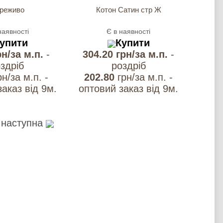
реживо
Котон Сатин стр Ж
наявності
Є в наявності
упити
Купити
рн/за м.п.
-
304.20 грн/за м.п.
-
здрiб
роздрiб
рн/за м.п. -
202.80
грн/за м.п. -
аказ вiд 9м.
оптовий заказ вiд 9м.
наступна