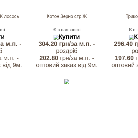
Ж лосось
Котон Зерно стр Ж
Трико
r
сті
Є в наявності
Є в 
ти
Купити
К
за м.п.
-
304.20 грн/за м.п.
-
296.40 
б
роздрiб
ро
а м.п. -
202.80
грн/за м.п. -
197.60
 вiд 9м.
оптовий заказ вiд 9м.
оптовий з