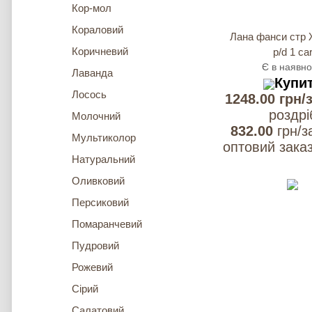
Кор-мол
Кораловий
Лана фанси стр 
Коричневий
p/d 1 ca
Є в наявно
Лаванда
Купи
Лосось
1248.00 грн/
роздрi
Молочний
832.00
грн/з
Мультиколор
оптовий заказ
Натуральний
Оливковий
Персиковий
Помаранчевий
Пудровий
Рожевий
Сірий
Салатовий