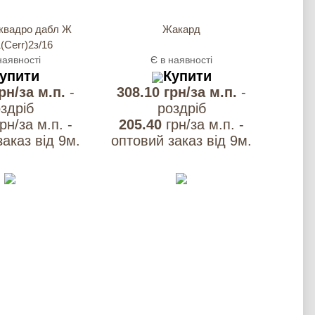
 квадро дабл Ж
Жакард
1(Cerr)2з/16
наявності
Є в наявності
упити
Купити
грн/за м.п.
-
308.10 грн/за м.п.
-
здрiб
роздрiб
грн/за м.п. -
205.40
грн/за м.п. -
аказ вiд 9м.
оптовий заказ вiд 9м.