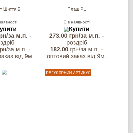
т Шиття Б
Плащ PL
наявності
Є в наявності
упити
Купити
грн/за м.п.
-
273.00 грн/за м.п.
-
здрiб
роздрiб
грн/за м.п. -
182.00
грн/за м.п. -
аказ вiд 9м.
оптовий заказ вiд 9м.
РЕГУЛЯРНИЙ АРТИКУЛ