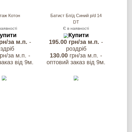
таж Котон
Батист Бп/д Синий p/d 14
DT
наявності
Є в наявності
упити
Купити
грн/за м.п.
-
195.00 грн/за м.п.
-
здрiб
роздрiб
грн/за м.п. -
130.00
грн/за м.п. -
аказ вiд 9м.
оптовий заказ вiд 9м.