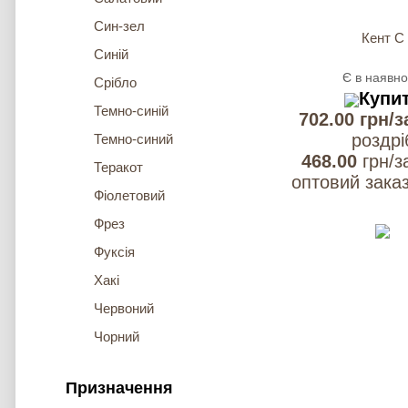
Син-зел
Кент С
Синій
Є в наявно
Срібло
Купи
Темно-синій
702.00 грн/з
роздрi
Темно-синий
468.00
грн/з
Теракот
оптовий заказ
Фіолетовий
Фрез
Фуксія
Хакі
Червоний
Чорний
Призначення