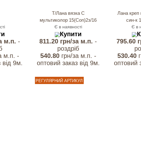
Т/Лана вязка С
Лана креп
мультиколор 15(Con)2з/16
син-к 
сті
Є в наявності
Є в 
ти
Купити
К
а м.п.
-
811.20 грн/за м.п.
-
795.60 
б
роздрiб
ро
а м.п. -
540.80
грн/за м.п. -
530.40
 вiд 9м.
оптовий заказ вiд 9м.
оптовий з
РЕГУЛЯРНИЙ АРТИКУЛ