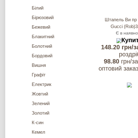
Білий
Бірюзовий
Штапель Ви пр 
Gucci (Rob)3
Бежевий
Є в наявно
Блакитний
Купи
Болотний
148.20 грн/з
роздрi
Бордовий
98.80
грн/за
Вишня
оптовий заказ
Графіт
Електрик
Жовтий
Зелений
Золотий
К-син
Кемел