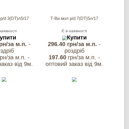
 p/d 3(DT)л5/17
Т-Ви мол p/d 7(DT)5л/17
наявності
Є в наявності
упити
Купити
грн/за м.п.
-
296.40 грн/за м.п.
-
здрiб
роздрiб
грн/за м.п. -
197.60
грн/за м.п. -
аказ вiд 9м.
оптовий заказ вiд 9м.