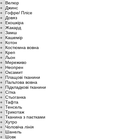
Велюр
Джинс
Гофре/ Плісе
Довяз
Екошкіра
Жакард
Замш
Кашемір
Котон
Костюмна вовна
Креп
Льон
Мереживо
Неопрен
Оксамит
Плащові тканини
Пальтова вовна
Підкладкові тканини
Сітка
Стьоганка
Тафта
Тенсель
Трикотаж
Тканина з паєтками
Хутро
Чоловіча лінія
Шанель
Шовк