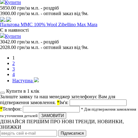
Купити
5850.00 грн/за м.п.
- роздрiб
3900.00
грн/за м.п. - оптовий заказ вiд 9м.
Пальтова ММС 100% Wool Zibellino Max Mara
Є в наявності
Купити
3042.00 грн/за м.п.
- роздрiб
2028.00
грн/за м.п. - оптовий заказ вiд 9м.
1
2
3
4
Наступна
Купити в 1 клiк
Залиште заявку та наш менеджер зателефонує Вам для
підтверження замовлення.
*
Ім'я:
*
Телефон:
* Для підтверження замовлення
та уточнення деталей
ДІЗНАЙСЯ ПЕРШИМ ПРО НОВІ ТРЕНДИ, НОВИНКИ,
ЗНИЖКИ