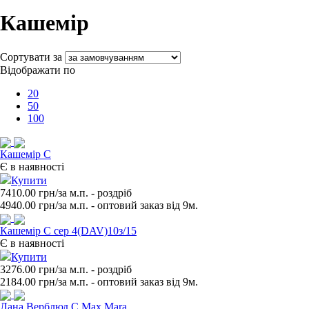
Кашемір
Сортувати за
Відображати по
20
50
100
Кашемір С
Є в наявності
Купити
7410.00 грн/за м.п.
- роздрiб
4940.00
грн/за м.п. - оптовий заказ вiд 9м.
Кашемір С сер 4(DAV)10з/15
Є в наявності
Купити
3276.00 грн/за м.п.
- роздрiб
2184.00
грн/за м.п. - оптовий заказ вiд 9м.
Лана Верблюд С Max Mara