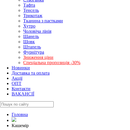
Тафта
Тенсель
Трикотаж
Тканина з паєтками
Хутро
Чоловіча лінія
Шанель
Шовк
Штапель
Фурнітура
Зниження ціни
Спеціальна пропозиція -30%
Новинки
Доставка та оплата
Акції
ОПТ
Контакти
ВАКАНСІЇ
Головна
Кашемір