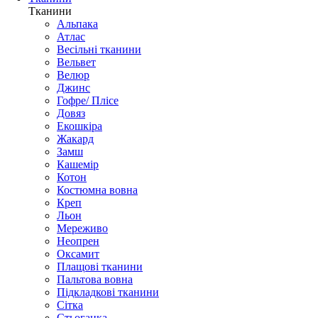
Тканини
Альпака
Атлас
Весільні тканини
Вельвет
Велюр
Джинс
Гофре/ Плісе
Довяз
Екошкіра
Жакард
Замш
Кашемір
Котон
Костюмна вовна
Креп
Льон
Мереживо
Неопрен
Оксамит
Плащові тканини
Пальтова вовна
Підкладкові тканини
Сітка
Стьоганка